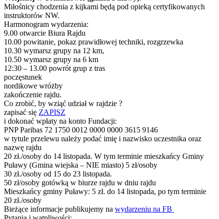
Miłośnicy chodzenia z kijkami będą pod opieką certyfikowanych
instruktorów NW.
Harmonogram wydarzenia:
9.00 otwarcie Biura Rajdu
10.00 powitanie, pokaz prawidłowej techniki, rozgrzewka
10.30 wymarsz grupy na 12 km,
10.50 wymarsz grupy na 6 km
12:30 – 13.00 powrót grup z tras
poczęstunek
nordikowe wróżby
zakończenie rajdu.
Co zrobić, by wziąć udział w rajdzie ?
zapisać się
ZAPISZ
i dokonać wpłaty na konto Fundacji:
PNP Paribas 72 1750 0012 0000 0000 3615 9146
w tytule przelewu należy podać imię i nazwisko uczestnika oraz
nazwę rajdu
20 zł./osoby do 14 listopada. W tym terminie mieszkańcy Gminy
Puławy (Gmina wiejska – NIE miasto) 5 zł/osoby
30 zł./osoby od 15 do 23 listopada.
50 zł/osoby gotówką w biurze rajdu w dniu rajdu
Mieszkańcy gminy Puławy: 5 zł. do 14 listopada, po tym terminie
20 zł./osoby
Bieżące informacje publikujemy na
wydarzeniu na FB
Pytania i wątpliwości: