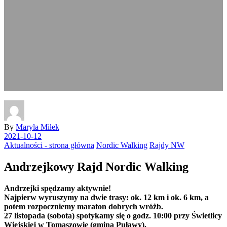
By
Maryla Miłek
2021-10-12
Aktualności - strona główna
Nordic Walking
Rajdy NW
Andrzejkowy Rajd Nordic Walking
Andrzejki spędzamy aktywnie!
Najpierw wyruszymy na dwie trasy: ok. 12 km i ok. 6 km, a
potem rozpoczniemy maraton dobrych wróżb.
27 listopada (sobota) spotykamy się o godz. 10:00 przy Świetlicy
Wiejskiej w Tomaszowie (gmina Puławy).