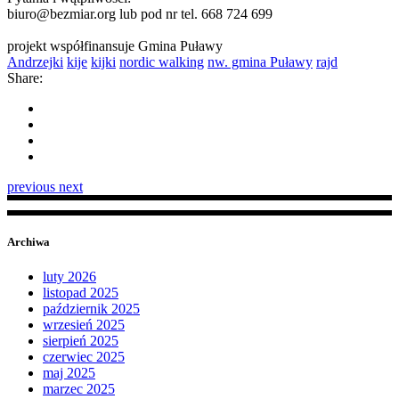
biuro@bezmiar.org lub pod nr tel. 668 724 699
projekt współfinansuje Gmina Puławy
Andrzejki
kije
kijki
nordic walking
nw. gmina Puławy
rajd
Share:
previous
next
Archiwa
luty 2026
listopad 2025
październik 2025
wrzesień 2025
sierpień 2025
czerwiec 2025
maj 2025
marzec 2025