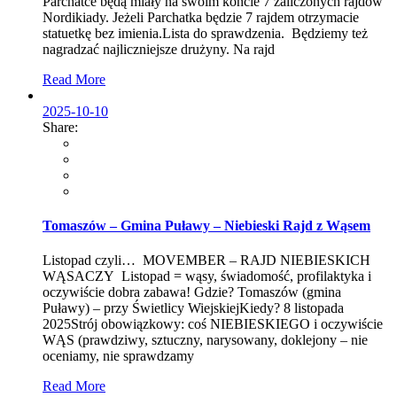
Parchatce będą miały na swoim koncie 7 zaliczonych rajdów
Nordikiady. Jeżeli Parchatka będzie 7 rajdem otrzymacie
statuetkę bez imienia.Lista do sprawdzenia. Będziemy też
nagradzać najliczniejsze drużyny. Na rajd
Read More
2025-10-10
Share:
Tomaszów – Gmina Puławy – Niebieski Rajd z Wąsem
Listopad czyli… MOVEMBER – RAJD NIEBIESKICH
WĄSACZY Listopad = wąsy, świadomość, profilaktyka i
oczywiście dobra zabawa! Gdzie? Tomaszów (gmina
Puławy) – przy Świetlicy WiejskiejKiedy? 8 listopada
2025Strój obowiązkowy: coś NIEBIESKIEGO i oczywiście
WĄS (prawdziwy, sztuczny, narysowany, doklejony – nie
oceniamy, nie sprawdzamy
Read More