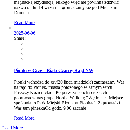
magnacką rezydencją. Nikogo więc nie powinna zdziwić
nazwa rajdu. 14 września gromadzimy się pod Miejskim
Domem
Read More
2025-06-06
Share:
Pionki w Grze – Biało-Czarny Rajd NW
Pionki wchodzą do gry!20 lipca (niedziela) zapraszamy Was
na rajd do Pionek, miasta położonego w samym sercu
Puszczy Kozienickiej. Po puszczańskich ścieżkach
poprowadzi nas grupa Nordic Walking "Wędrusie" Miejsce
spotkania to Park Miejski Błonia w Pionkach.Zaprowadzi
Was tam pinezkaOd godz. 9.00 zacznie
Read More
Load More