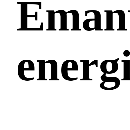
Eman
energ