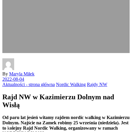
By
Maryla Miłek
2022-08-04
Aktualności - strona główna
Nordic Walking
Rajdy NW
Rajd NW w Kazimierzu Dolnym nad
Wisłą
Od paru lat jesień witamy rajdem nordic walking w Kazimierzu
Dolnym. Najście na Zamek robimy 25 września (niedziela). Jest
to
k
olejny Rajd Nordic Walking, organizowany w ramach