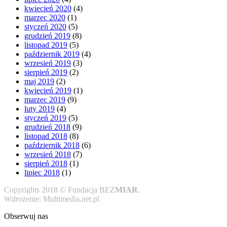
kwiecień 2020
(4)
marzec 2020
(1)
styczeń 2020
(5)
grudzień 2019
(8)
listopad 2019
(5)
październik 2019
(4)
wrzesień 2019
(3)
sierpień 2019
(2)
maj 2019
(2)
kwiecień 2019
(1)
marzec 2019
(9)
luty 2019
(4)
styczeń 2019
(5)
grudzień 2018
(9)
listopad 2018
(8)
październik 2018
(6)
wrzesień 2018
(7)
sierpień 2018
(1)
lipiec 2018
(1)
Copyrights 2018 © Fundacja BEZ
MIAR
.
Wdrożenie: Multimedia.net.pl
Obserwuj nas