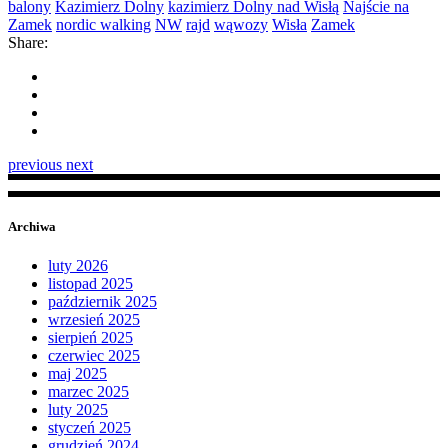
balony
Kazimierz Dolny
kazimierz Dolny nad Wisłą
Najście na
Zamek
nordic walking
NW
rajd
wąwozy
Wisła
Zamek
Share:
previous
next
Archiwa
luty 2026
listopad 2025
październik 2025
wrzesień 2025
sierpień 2025
czerwiec 2025
maj 2025
marzec 2025
luty 2025
styczeń 2025
grudzień 2024