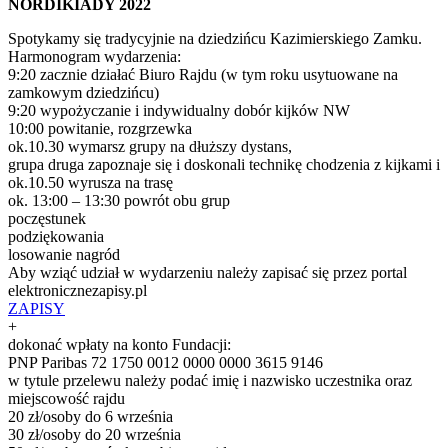
NORDIKIADY 2022
Spotykamy się tradycyjnie na dziedzińcu Kazimierskiego Zamku.
Harmonogram wydarzenia:
9:20 zacznie działać Biuro Rajdu (w tym roku usytuowane na
zamkowym dziedzińcu)
9:20 wypożyczanie i indywidualny dobór kijków NW
10:00 powitanie, rozgrzewka
ok.10.30 wymarsz grupy na dłuższy dystans,
grupa druga zapoznaje się i doskonali technikę chodzenia z kijkami i
ok.10.50 wyrusza na trasę
ok. 13:00 – 13:30 powrót obu grup
poczęstunek
podziękowania
losowanie nagród
Aby wziąć udział w wydarzeniu należy zapisać się przez portal
elektronicznezapisy.pl
ZAPISY
+
dokonać wpłaty na konto Fundacji:
PNP Paribas 72 1750 0012 0000 0000 3615 9146
w tytule przelewu należy podać imię i nazwisko uczestnika oraz
miejscowość rajdu
20 zł/osoby do 6 września
30 zł/osoby do 20 września