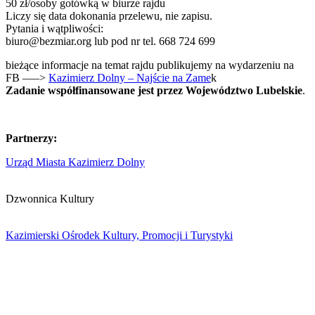
50 zł/osoby gotówką w biurze rajdu
Liczy się data dokonania przelewu, nie zapisu.
Pytania i wątpliwości:
biuro@bezmiar.org lub pod nr tel. 668 724 699
bieżące informacje na temat rajdu publikujemy na wydarzeniu na
FB —–>
Kazimierz Dolny – Najście na Zame
k
Zadanie współfinansowane jest przez Województwo Lubelskie
.
Partnerzy:
Urząd Miasta Kazimierz Dolny
Dzwonnica Kultury
Kazimierski Ośrodek Kultury, Promocji i Turystyki