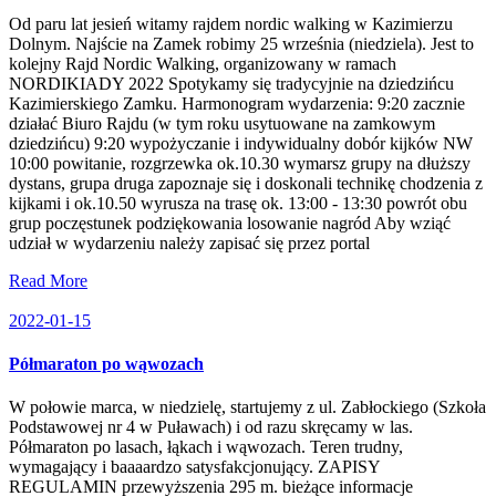
Od paru lat jesień witamy rajdem nordic walking w Kazimierzu
Dolnym. Najście na Zamek robimy 25 września (niedziela). Jest to
kolejny Rajd Nordic Walking, organizowany w ramach
NORDIKIADY 2022 Spotykamy się tradycyjnie na dziedzińcu
Kazimierskiego Zamku. Harmonogram wydarzenia: 9:20 zacznie
działać Biuro Rajdu (w tym roku usytuowane na zamkowym
dziedzińcu) 9:20 wypożyczanie i indywidualny dobór kijków NW
10:00 powitanie, rozgrzewka ok.10.30 wymarsz grupy na dłuższy
dystans, grupa druga zapoznaje się i doskonali technikę chodzenia z
kijkami i ok.10.50 wyrusza na trasę ok. 13:00 - 13:30 powrót obu
grup poczęstunek podziękowania losowanie nagród Aby wziąć
udział w wydarzeniu należy zapisać się przez portal
Read More
2022-01-15
Półmaraton po wąwozach
W połowie marca, w niedzielę, startujemy z ul. Zabłockiego (Szkoła
Podstawowej nr 4 w Puławach) i od razu skręcamy w las.
Półmaraton po lasach, łąkach i wąwozach. Teren trudny,
wymagający i baaaardzo satysfakcjonujący. ZAPISY
REGULAMIN przewyższenia 295 m. bieżące informacje