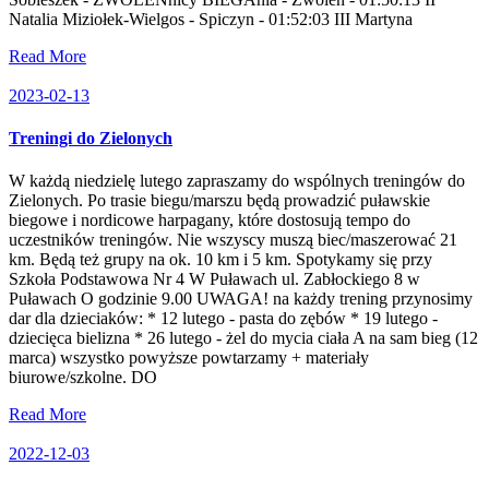
Natalia Miziołek-Wielgos - Spiczyn - 01:52:03 III Martyna
Read More
2023-02-13
Treningi do Zielonych
W każdą niedzielę lutego zapraszamy do wspólnych treningów do
Zielonych. Po trasie biegu/marszu będą prowadzić puławskie
biegowe i nordicowe harpagany, które dostosują tempo do
uczestników treningów. Nie wszyscy muszą biec/maszerować 21
km. Będą też grupy na ok. 10 km i 5 km. Spotykamy się przy
Szkoła Podstawowa Nr 4 W Puławach ul. Zabłockiego 8 w
Puławach O godzinie 9.00 UWAGA! na każdy trening przynosimy
dar dla dzieciaków: * 12 lutego - pasta do zębów * 19 lutego -
dziecięca bielizna * 26 lutego - żel do mycia ciała A na sam bieg (12
marca) wszystko powyższe powtarzamy + materiały
biurowe/szkolne. DO
Read More
2022-12-03