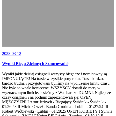
2023-03-12
Wyniki Biegu Zielonych Sznurowadeł
Wyniki jakie dzisiaj osiągnęli wszyscy biegacze i nordicowcy są
IMPONUJĄCE! Na trasie wszystkie pory roku. Trasa bardzo,
bardzo trudna i przygotowani byliśmy na wydłużenie limitu czasu.
Nie było to wcale konieczne. WSZYSCY dotarli do mety w
wyznaczonym limicie. Jesteśmy z Was bardzo DUMNI. Najlepsze
czasy osiągnęli i na podium zaprezentowali się: OPEN
MĘŻCZYŹNI I Artur Jędrych - Biegający Świdnik - Świdnik -
01:26:53 II Michał Orzeł - Banda Grudnia - Lublin - 01:27:54 III
Robert Wróblewski - Lublin - 01:28:25 OPEN KOBIETY I Sylwia
Sobieszek - ZWOLEŃnicy BIEGAnia - Zwoleń - 01:50:13 II