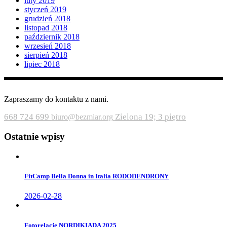
luty 2019
styczeń 2019
grudzień 2018
listopad 2018
październik 2018
wrzesień 2018
sierpień 2018
lipiec 2018
Zapraszamy do kontaktu z nami.
668 724 699
Zielona 19; 3 piętro
biuro@bezmiar.org
Ostatnie wpisy
FitCamp Bella Donna in Italia RODODENDRONY
2026-02-28
Fotorelacje NORDIKIADA 2025