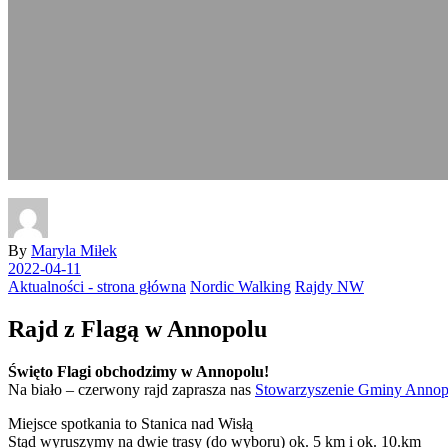
By
Maryla Miłek
2022-04-11
Aktualności - strona główna
Nordic Walking
Rajdy NW
Rajd z Flagą w Annopolu
Święto Flagi obchodzimy w Annopolu!
Na biało – czerwony rajd zaprasza nas
Stowarzyszenie Gminy Annop
Miejsce spotkania to Stanica nad Wisłą
Stąd wyruszymy na dwie trasy (do wyboru) ok. 5 km i ok. 10.km