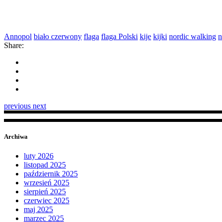
Annopol
biało czerwony
flaga
flaga Polski
kije
kijki
nordic walking
n
Share:
previous
next
Archiwa
luty 2026
listopad 2025
październik 2025
wrzesień 2025
sierpień 2025
czerwiec 2025
maj 2025
marzec 2025