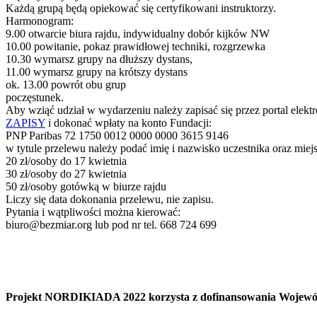
Każdą grupą będą opiekować się certyfikowani instruktorzy.
Harmonogram:
9.00 otwarcie biura rajdu, indywidualny dobór kijków NW
10.00 powitanie, pokaz prawidłowej techniki, rozgrzewka
10.30 wymarsz grupy na dłuższy dystans,
11.00 wymarsz grupy na krótszy dystans
ok. 13.00 powrót obu grup
poczęstunek.
Aby wziąć udział w wydarzeniu należy zapisać się przez portal elektr
ZAPISY
i dokonać wpłaty na konto Fundacji:
PNP Paribas 72 1750 0012 0000 0000 3615 9146
w tytule przelewu należy podać imię i nazwisko uczestnika oraz miej
20 zł/osoby do 17 kwietnia
30 zł/osoby do 27 kwietnia
50 zł/osoby gotówką w biurze rajdu
Liczy się data dokonania przelewu, nie zapisu.
Pytania i wątpliwości można kierować:
biuro@bezmiar.org lub pod nr tel. 668 724 699
Projekt NORDIKIADA 2022 korzysta z dofinansowania Wojewó