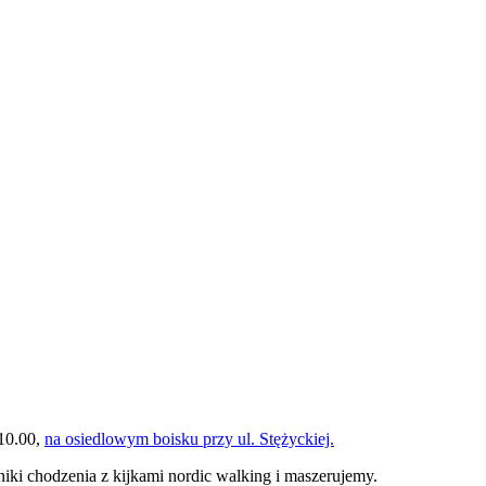
 10.00,
na osiedlowym boisku przy ul. Stężyckiej.
ki chodzenia z kijkami nordic walking i maszerujemy.