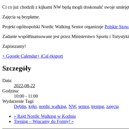
Ci co już chodzili z kijkami NW będą mogli doskonalić swoje umiej
Zajęcia są bezpłatne.
Projekt ogólnopolski Nordic Walking Senior organizuje
Polskie Stow
Zadanie współfinansowane jest przez Ministerstwo Sportu i Turystyki
Zapraszamy!
+ Google Calendar
+ iCal eksport
Szczegóły
Data:
2022-08-22
Godzina:
10:00 - 11:00
Wydarzenie Tagi:
Dęblin
,
kijki
,
nordic walking
,
NW
,
senior
,
trening
,
zajęcia
«
Rajd Nordic Walking w Kodniu
Trening – Wracamy do Formy!
»