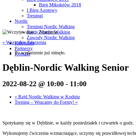
Bieg Mikołajów 2018
I Bieg Azotowy
Treningi
Nordic
Treningi Nordic Walking
Rajdy Nordic Walking
Zawody Nordic Walking
« Wszystkie Zdarzenia
Kalendarz
Partnerzy
To wydarzenie już minęło.
Kontakt
Dęblin-Nordic Walking Senior
2022-08-22 @ 10:00
-
11:00
«
Rajd Nordic Walking w Kodniu
Trening – Wracamy do Formy!
»
Spotykamy się w Dęblinie, w każdy poniedziałek i czwartek o godz.
Wykonujemy ćwiczenia wzmacniające, uczymy się prawidłowej techni