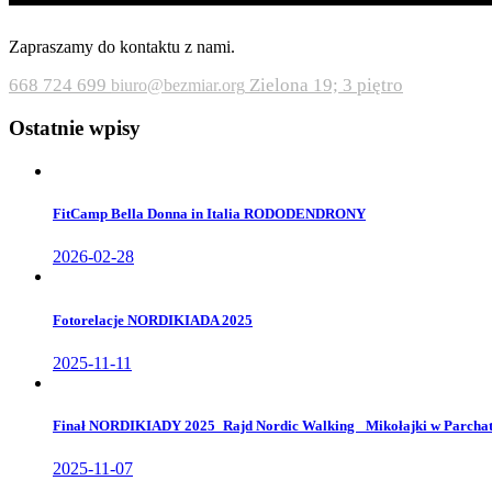
Zapraszamy do kontaktu z nami.
668 724 699
Zielona 19; 3 piętro
biuro@bezmiar.org
Ostatnie wpisy
FitCamp Bella Donna in Italia RODODENDRONY
2026-02-28
Fotorelacje NORDIKIADA 2025
2025-11-11
Finał NORDIKIADY 2025_Rajd Nordic Walking _Mikołajki w Parcha
2025-11-07