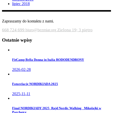
lipiec 2018
Zapraszamy do kontaktu z nami.
668 724 699
Zielona 19; 3 piętro
biuro@bezmiar.org
Ostatnie wpisy
FitCamp Bella Donna in Italia RODODENDRONY
2026-02-28
Fotorelacje NORDIKIADA 2025
2025-11-11
Finał NORDIKIADY 2025_Rajd Nordic Walking _Mikołajki w
Parchatce