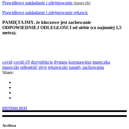
Prawidłowe nakładanie i zdejmowanie
maseczki
Prawidłowe nakładanie i zdejmowanie rękawic
PAMIĘTAJMY, że kluczowe jest zachowanie
ODPOWIEDNIEJ ODLEGŁOŚCI od siebie (co najmniej 1,5
metra).
covid
covid-19
dezynfekcja
dystans
koronawirus
maseczka
maseczki
odległość
plyn
rękawiczki
zasady zachowania
Share:
previous
next
Archiwa