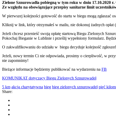
Zielone Sznurowadła pobiegną w tym roku w dniu 17.10.2020 r. 
Ze względu na obowiązujące przepisy sanitarne limit uczestnikó
W pierwszej kolejności gotowość do startu w biegu mogą zgłaszać oso
Kliknij w link, który otrzymałeś w mailu, nie dokonuj żadnych opłat (j
Jeżeli chcesz przenieść swoją opłatę startową Biegu Zielonych Sznu
Pokochaj Bieganie w Lublinie i prześlij wypełniony formularz. Będz
O zakwalifikowaniu do udziału w biegu decyduje kolejność zgłoszeń
Jeżeli, nowy termin Ci nie odpowiada, prosimy o cierpliwość, w przy
nie zapomnimy!
Bieżące informacje będziemy publikować na wydarzeniu na
FB
KOMUNIKAT dotyczący Biegu Zielonych Sznurowadeł
5 km
akcja charytatywna
bieg
bieg zielonych sznurowadeł
pięć kilo
Share: