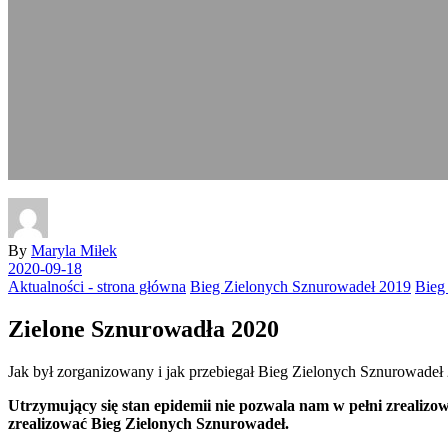
By
Maryla Miłek
2020-09-18
Aktualności - strona główna
Bieg Zielonych Sznurowadeł 2019
Bieg
Zielone Sznurowadła 2020
Jak był zorganizowany i jak przebiegał Bieg Zielonych Sznurowade
Utrzymujący się stan epidemii nie pozwala nam w pełni zrealiz
zrealizować Bieg Zielonych Sznurowadeł.