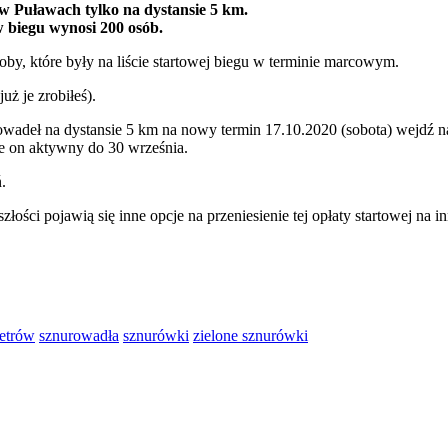
w Puławach tylko na dystansie 5 km.
w biegu wynosi 200 osób.
by, które były na liście startowej biegu w terminie marcowym.
uż je zrobiłeś).
rowadeł na dystansie 5 km na nowy termin 17.10.2020 (sobota) wejdź n
ie on aktywny do 30 września.
.
szłości pojawią się inne opcje na przeniesienie tej opłaty startowej 
metrów
sznurowadła
sznurówki
zielone sznurówki