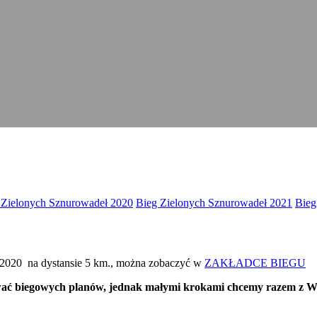
 Zielonych Sznurowadeł 2020
Bieg Zielonych Sznurowadeł 2021
Bieg
ł 2020 na dystansie 5 km., można zobaczyć w
ZAKŁADCE BIEGU
ować biegowych planów, jednak małymi krokami chcemy razem z Wam