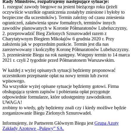
Rady Ministrów, rozpatrujemy następujące sytuacje:
1. rozegrać zawody biegowe na jesieni bieżącego roku (jeżeli
oczywiście wszelkie ograniczenia zostałyby zniesione i byłoby to
bezpieczne dla uczestników). Termin zależny od czasu zniesienia
ograniczeń, załatwienia spraw formalnych, terminów innych
zawodów planowanych w Koronie Półmaratonów Lubelszczyzny,
2. przeprowadzić Bieg Zielonych Sznurowadeł razem z
Charytatywnym Biegiem Mikołajów 6 grudnia 2020 r. Przy
założeniu jak w poprzednim punkcie. Termin jest dla nas
zarezerwowany i kończyłby Koronę Półmaratonów Lubelszczyzny.
3. przeniesienie Biegu na rok następny. Wstępny termin to 14 marca
2021 r. czyli 2 tygodnie przed Półmaratonem Warszawskim.
W każdej z wyżej opisanych sytuacji będziemy proponować
uczestnikom przepisanie opłat na nowy termin lub zwrot
wpisowego.
Na wszystkie wyżej opisane sytuacje będziemy gotowi. Firma
obsługująca system zapisów i pobierania opłat przygotuje
odpowiednie formularze, które udostępnimy zawodnikom.
UWAGA!
zrobimy to wtedy, gdy będziemy znali czy i kiedy możliwe będzie
zorganizowanie Biegu Zielonych Sznurowadeł.
Informujemy, że Partnerem Głównym Biegu jest
Grupa Azoty
Zakłady Azotowe „Puławy” SA.