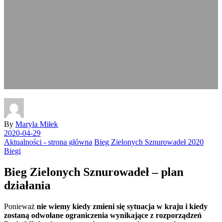
By
Maryla Miłek
2020-04-29
Aktualności - strona główna
Bieg Zielonych Sznurowadeł 2020
Biegi
Bieg Zielonych Sznurowadeł – plan
działania
Ponieważ
nie wiemy kiedy zmieni się sytuacja w kraju i kiedy
zostaną odwołane ograniczenia wynikające z rozporządzeń