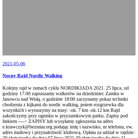
2021-05-06
Nocny Rajd Nordic Walking
Kolejny rajd w ramach cyklu NORDIKIADA 2021. 25 lipca, od
godziny 17.00 zapraszamy walkerów na dziedziniec Zamku w
Janowcu nad Wisłą. o godzinie 18:00 zaczynamy pokaz techniki
chodzenia z kijkami do nordic walking, potem rozgrzewka dla
wszystkich i wyruszymy na trasy: -ok. 7 km -ok.12 km Rajd
zakończymy przy ognisku w przyzamkowym parku. Zapisy pod
linkiem ----> ZAPISY lub wysyłamy zgłoszenia na adres
e.krawczyk@bezmiar.org podając imię i nazwisko, nr telefonu, ew.
adres mailowy i przynależność klubową. Opłata za udział w rajdzie:
20 złoty/osoba do dnia 07 lipca 2021 30 złoty/osoba do dnia 21