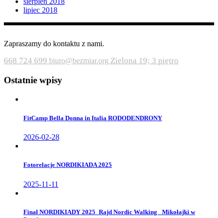
sierpień 2018
lipiec 2018
Zapraszamy do kontaktu z nami.
668 724 699
Zielona 19; 3 piętro
biuro@bezmiar.org
Ostatnie wpisy
FitCamp Bella Donna in Italia RODODENDRONY
2026-02-28
Fotorelacje NORDIKIADA 2025
2025-11-11
Finał NORDIKIADY 2025_Rajd Nordic Walking _Mikołajki w