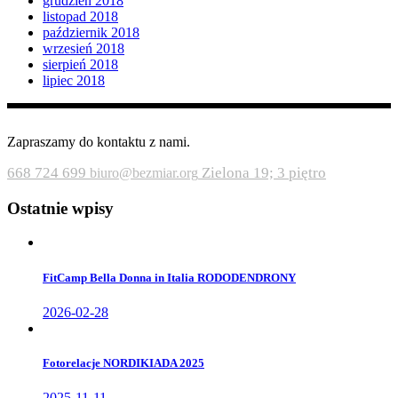
grudzień 2018
listopad 2018
październik 2018
wrzesień 2018
sierpień 2018
lipiec 2018
Zapraszamy do kontaktu z nami.
668 724 699
Zielona 19; 3 piętro
biuro@bezmiar.org
Ostatnie wpisy
FitCamp Bella Donna in Italia RODODENDRONY
2026-02-28
Fotorelacje NORDIKIADA 2025
2025-11-11