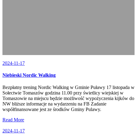
2024-11-17
Niebieski Nordic Walking
Bezpłatny trening Nordic Walking w Gminie Puławy 17 listopada w
Sołectwie Tomaszów godzina 11.00 przy świetlicy wiejskiej w
Tomaszowie na miejscu będzie możliwość wypożyczenia kijków do
NW bliższe informacje na wydarzeniu na FB Zadanie
współfinansowane jest ze środków Gminy Pulawy.
Read More
2024-11-17