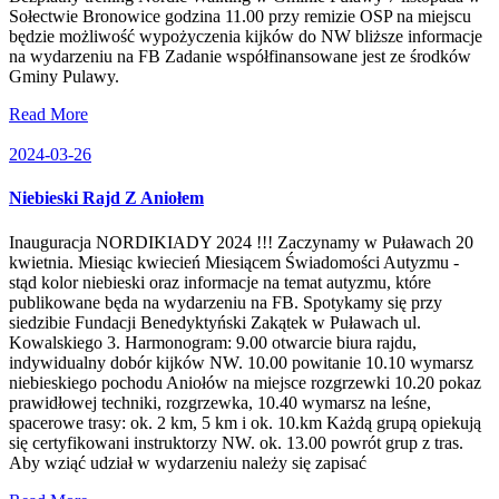
Sołectwie Bronowice godzina 11.00 przy remizie OSP na miejscu
będzie możliwość wypożyczenia kijków do NW bliższe informacje
na wydarzeniu na FB Zadanie współfinansowane jest ze środków
Gminy Pulawy.
Read More
2024-03-26
Niebieski Rajd Z Aniołem
Inauguracja NORDIKIADY 2024 !!! Zaczynamy w Puławach 20
kwietnia. Miesiąc kwiecień Miesiącem Świadomości Autyzmu -
stąd kolor niebieski oraz informacje na temat autyzmu, które
publikowane będa na wydarzeniu na FB. Spotykamy się przy
siedzibie Fundacji Benedyktyński Zakątek w Puławach ul.
Kowalskiego 3. Harmonogram: 9.00 otwarcie biura rajdu,
indywidualny dobór kijków NW. 10.00 powitanie 10.10 wymarsz
niebieskiego pochodu Aniołów na miejsce rozgrzewki 10.20 pokaz
prawidłowej techniki, rozgrzewka, 10.40 wymarsz na leśne,
spacerowe trasy: ok. 2 km, 5 km i ok. 10.km Każdą grupą opiekują
się certyfikowani instruktorzy NW. ok. 13.00 powrót grup z tras.
Aby wziąć udział w wydarzeniu należy się zapisać