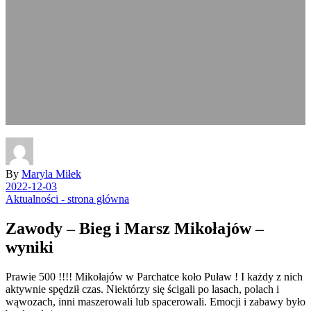
By
Maryla Miłek
2022-12-03
Aktualności - strona główna
Zawody – Bieg i Marsz Mikołajów –
wyniki
Prawie 500 !!!! Mikołajów w Parchatce koło Puław ! I każdy z nich
aktywnie spędził czas. Niektórzy się ścigali po lasach, polach i
wąwozach, inni maszerowali lub spacerowali. Emocji i zabawy było