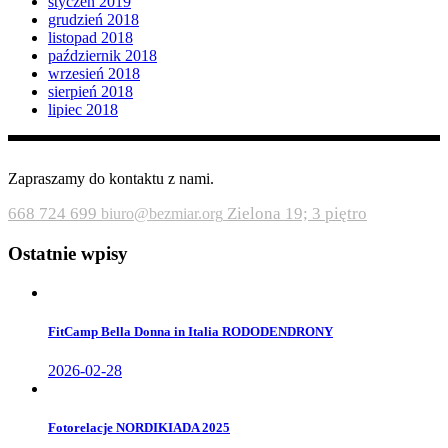
styczeń 2019
grudzień 2018
listopad 2018
październik 2018
wrzesień 2018
sierpień 2018
lipiec 2018
Zapraszamy do kontaktu z nami.
668 724 699
Zielona 19; 3 piętro
biuro@bezmiar.org
Ostatnie wpisy
FitCamp Bella Donna in Italia RODODENDRONY
2026-02-28
Fotorelacje NORDIKIADA 2025