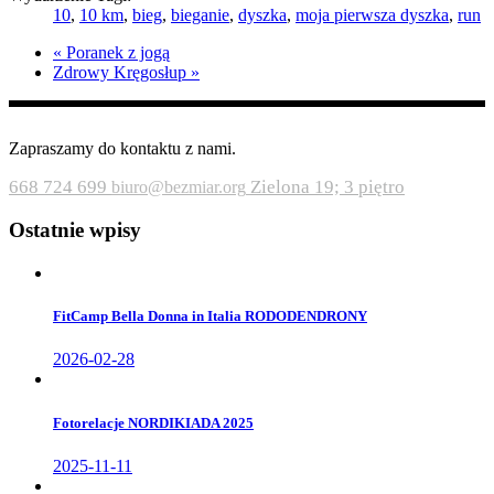
10
,
10 km
,
bieg
,
bieganie
,
dyszka
,
moja pierwsza dyszka
,
run
«
Poranek z jogą
Zdrowy Kręgosłup
»
Zapraszamy do kontaktu z nami.
668 724 699
Zielona 19; 3 piętro
biuro@bezmiar.org
Ostatnie wpisy
FitCamp Bella Donna in Italia RODODENDRONY
2026-02-28
Fotorelacje NORDIKIADA 2025
2025-11-11