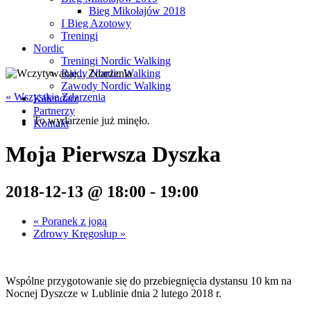
Bieg Mikołajów 2018
I Bieg Azotowy
Treningi
Nordic
Treningi Nordic Walking
Rajdy Nordic Walking
Zawody Nordic Walking
« Wszystkie Zdarzenia
Kalendarz
Partnerzy
To wydarzenie już minęło.
Kontakt
Moja Pierwsza Dyszka
2018-12-13 @ 18:00
-
19:00
«
Poranek z jogą
Zdrowy Kręgosłup
»
Wspólne przygotowanie się do przebiegnięcia dystansu 10 km na
Nocnej Dyszcze w Lublinie dnia 2 lutego 2018 r.