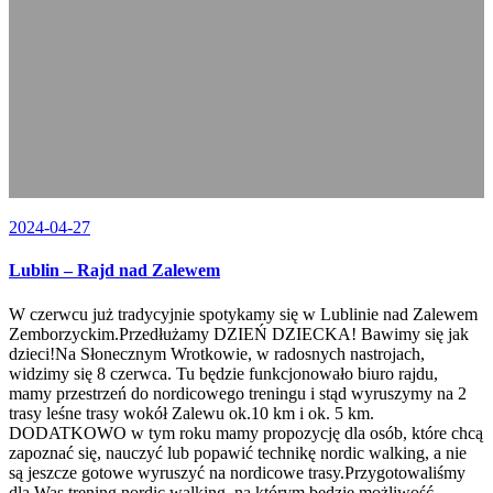
2024-04-27
Lublin – Rajd nad Zalewem
W czerwcu już tradycyjnie spotykamy się w Lublinie nad Zalewem
Zemborzyckim.Przedłużamy DZIEŃ DZIECKA! Bawimy się jak
dzieci!Na Słonecznym Wrotkowie, w radosnych nastrojach,
widzimy się 8 czerwca. Tu będzie funkcjonowało biuro rajdu,
mamy przestrzeń do nordicowego treningu i stąd wyruszymy na 2
trasy leśne trasy wokół Zalewu ok.10 km i ok. 5 km.
DODATKOWO w tym roku mamy propozycję dla osób, które chcą
zapoznać się, nauczyć lub popawić technikę nordic walking, a nie
są jeszcze gotowe wyruszyć na nordicowe trasy.Przygotowaliśmy
dla Was trening nordic walking, na którym będzie możliwość