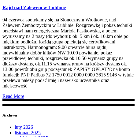
Rajd nad Zalewem w Lublinie
04 czerwca spotykamy się na Słonecznym Wrotkowie, nad
Zalewem Zemborzyckim w Lublinie. Rozgrzewkę i pokaz techniki
przedstawi nam energetyczna Mariola Pasikowska, a potem
wyruszamy na 2 trasy (do wyboru): ok. 5 km i ok. 10.km obie po
miękkim podłożu. Każdą grupa opiekują się certyfikowani
instruktorzy. Harmonogram: 9.00 otwarcie biura rajdu,
indywidualny dobór kijków NW 10.00 powitanie, pokaz
prawidłowej techniki, rozgrzewka ok.10.50 wymarsz grupy na
dłuższy dystans, ok.11.15 wymarsz grupy na krótszy dystans ok.
13.00 powrót obu grup poczęstunek ZAPISY OPŁATY: na konto
fundacji: PNP Paribas 72 1750 0012 0000 0000 3615 9146 w tytule
przelewu należy podać imię i nazwisko uczestnika oraz
miejscowość
Read More
Archiwa
luty 2026
listopad 2025