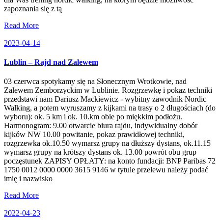
zapoznania się z tą
Read More
2023-04-14
Lublin – Rajd nad Zalewem
03 czerwca spotykamy się na Słonecznym Wrotkowie, nad
Zalewem Zemborzyckim w Lublinie. Rozgrzewkę i pokaz techniki
przedstawi nam Dariusz Mackiewicz - wybitny zawodnik Nordic
Walking, a potem wyruszamy z kijkami na trasy o 2 długościach (do
wyboru): ok. 5 km i ok. 10.km obie po miękkim podłożu.
Harmonogram: 9.00 otwarcie biura rajdu, indywidualny dobór
kijków NW 10.00 powitanie, pokaz prawidłowej techniki,
rozgrzewka ok.10.50 wymarsz grupy na dłuższy dystans, ok.11.15
wymarsz grupy na krótszy dystans ok. 13.00 powrót obu grup
poczęstunek ZAPISY OPŁATY: na konto fundacji: BNP Paribas 72
1750 0012 0000 0000 3615 9146 w tytule przelewu należy podać
imię i nazwisko
Read More
2022-04-23