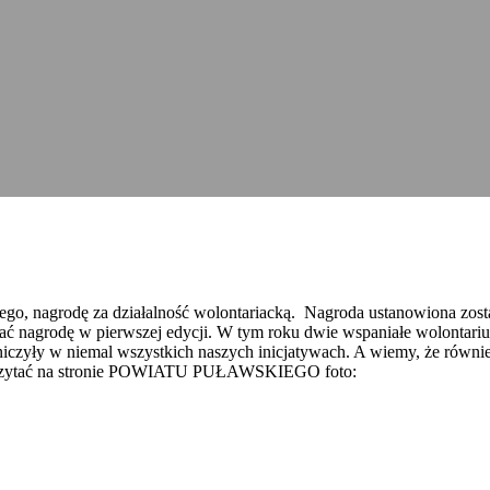
ego, nagrodę za działalność wolontariacką. Nagroda ustanowiona zost
ć nagrodę w pierwszej edycji. W tym roku dwie wspaniałe wolontarius
stniczyły w niemal wszystkich naszych inicjatywach. A wiemy, że ró
rzeczytać na stronie POWIATU PUŁAWSKIEGO foto: