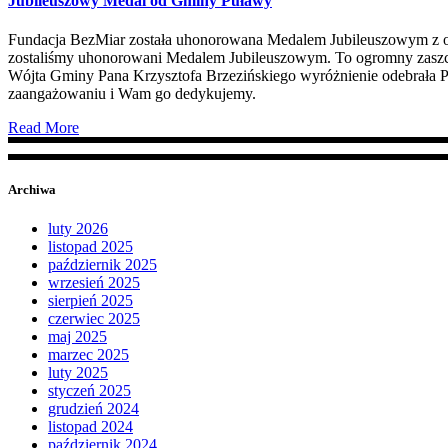
Jubileuszowy Medal od Gminy Puławy
Fundacja BezMiar została uhonorowana Medalem Jubileuszowym z oka
zostaliśmy uhonorowani Medalem Jubileuszowym. To ogromny zaszczyt
Wójta Gminy Pana Krzysztofa Brzezińskiego wyróżnienie odebrała Pr
zaangażowaniu i Wam go dedykujemy.
Read More
Archiwa
luty 2026
listopad 2025
październik 2025
wrzesień 2025
sierpień 2025
czerwiec 2025
maj 2025
marzec 2025
luty 2025
styczeń 2025
grudzień 2024
listopad 2024
październik 2024