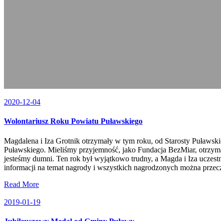
2020-12-04
Wolontariusz Roku Powiatu Puławskiego
Magdalena i Iza Grotnik otrzymały w tym roku, od Starosty Puławski
Puławskiego. Mieliśmy przyjemność, jako Fundacja BezMiar, otrzyma
jesteśmy dumni. Ten rok był wyjątkowo trudny, a Magda i Iza ucze
informacji na temat nagrody i wszystkich nagrodzonych można p
Read More
2019-01-19