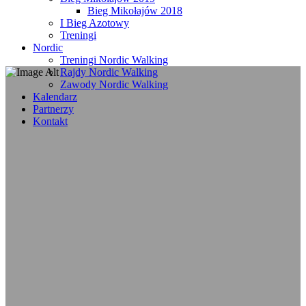
Bieg Mikołajów 2018
I Bieg Azotowy
Treningi
Nordic
Treningi Nordic Walking
Rajdy Nordic Walking
Zawody Nordic Walking
Kalendarz
Partnerzy
Kontakt