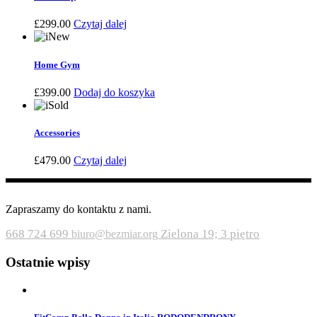
£
299.00
Czytaj dalej
New
Home Gym
£
399.00
Dodaj do koszyka
Sold
Accessories
£
479.00
Czytaj dalej
Zapraszamy do kontaktu z nami.
668 724 699
Zielona 19; 3 piętro
biuro@bezmiar.org
Ostatnie wpisy