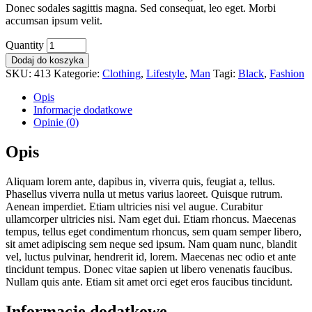
Donec sodales sagittis magna. Sed consequat, leo eget. Morbi
accumsan ipsum velit.
Quantity
Dodaj do koszyka
SKU:
413
Kategorie:
Clothing
,
Lifestyle
,
Man
Tagi:
Black
,
Fashion
Opis
Informacje dodatkowe
Opinie (0)
Opis
Aliquam lorem ante, dapibus in, viverra quis, feugiat a, tellus.
Phasellus viverra nulla ut metus varius laoreet. Quisque rutrum.
Aenean imperdiet. Etiam ultricies nisi vel augue. Curabitur
ullamcorper ultricies nisi. Nam eget dui. Etiam rhoncus. Maecenas
tempus, tellus eget condimentum rhoncus, sem quam semper libero,
sit amet adipiscing sem neque sed ipsum. Nam quam nunc, blandit
vel, luctus pulvinar, hendrerit id, lorem. Maecenas nec odio et ante
tincidunt tempus. Donec vitae sapien ut libero venenatis faucibus.
Nullam quis ante. Etiam sit amet orci eget eros faucibus tincidunt.
Informacje dodatkowe