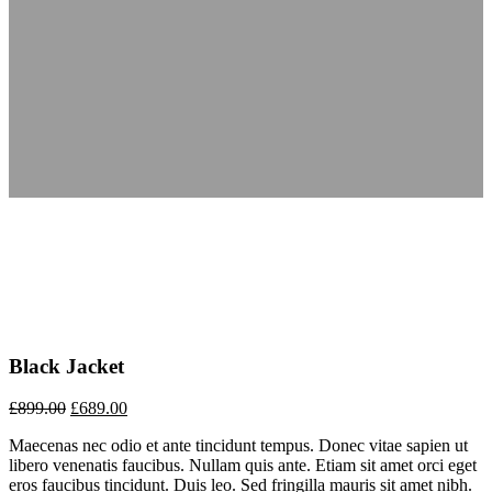
Black Jacket
£
899.00
£
689.00
Maecenas nec odio et ante tincidunt tempus. Donec vitae sapien ut
libero venenatis faucibus. Nullam quis ante. Etiam sit amet orci eget
eros faucibus tincidunt. Duis leo. Sed fringilla mauris sit amet nibh.