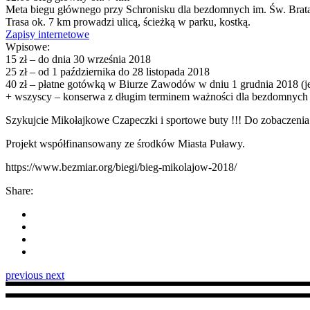
Meta biegu głównego przy Schronisku dla bezdomnych im. Św. Brata
Trasa ok. 7 km prowadzi ulicą, ścieżką w parku, kostką.
Zapisy internetowe
Wpisowe:
15 zł – do dnia 30 września 2018
25 zł – od 1 października do 28 listopada 2018
40 zł – płatne gotówką w Biurze Zawodów w dniu 1 grudnia 2018 (je
+ wszyscy – konserwa z długim terminem ważności dla bezdomnych p
Szykujcie Mikołajkowe Czapeczki i sportowe buty !!! Do zobaczenia
Projekt współfinansowany ze środków Miasta Puławy.
https://www.bezmiar.org/biegi/bieg-mikolajow-2018/
Share:
previous
next