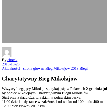
By
chotek
2018-10-23
Aktualności - strona główna
Bieg Mikołajów 2018
Biegi
Charytatywny Bieg Mikołajów
Wszyscy biegający Mikołaje spotykają się w Puławach
2 grudnia (ni
by pobiec w kolejnym Charytatywnym Biegu Mikołajów.
Start przy Pałacu Czartoryskich w puławskim parku:
11.00 dzieci – dystanse w zależności od wieku od 100 m do 400 m
12.00 bieg główny ok. 7 km