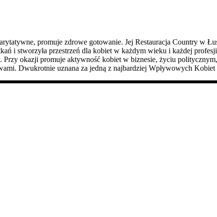
 charytatywne, promuje zdrowe gotowanie. Jej Restauracja Country w Łus
tkań i stworzyła przestrzeń dla kobiet w każdym wieku i każdej profe
cy. Przy okazji promuje aktywność kobiet w biznesie, życiu polityczn
ywami. Dwukrotnie uznana za jedną z najbardziej Wpływowych Kobiet 