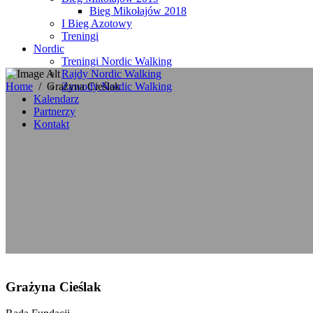
Bieg Mikołajów 2018
I Bieg Azotowy
Treningi
Nordic
Treningi Nordic Walking
Rajdy Nordic Walking
Home
/
Grażyna Cieślak
Zawody Nordic Walking
Kalendarz
Partnerzy
Kontakt
Grażyna Cieślak