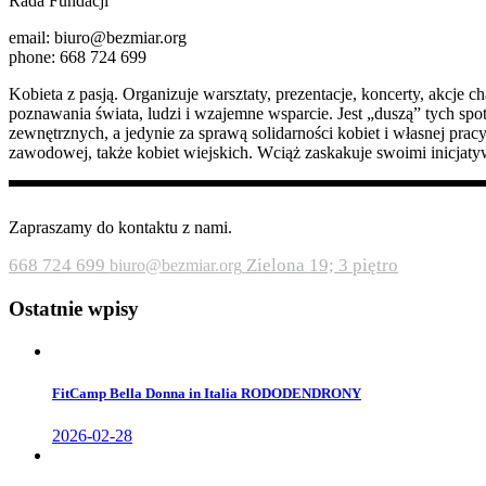
Rada Fundacji
email: biuro@bezmiar.org
phone: 668 724 699
Kobieta z pasją. Organizuje warsztaty, prezentacje, koncerty, akcje
poznawania świata, ludzi i wzajemne wsparcie. Jest „duszą” tych spo
zewnętrznych, a jedynie za sprawą solidarności kobiet i własnej pra
zawodowej, także kobiet wiejskich. Wciąż zaskakuje swoimi inicjat
Zapraszamy do kontaktu z nami.
668 724 699
Zielona 19; 3 piętro
biuro@bezmiar.org
Ostatnie wpisy
FitCamp Bella Donna in Italia RODODENDRONY
2026-02-28