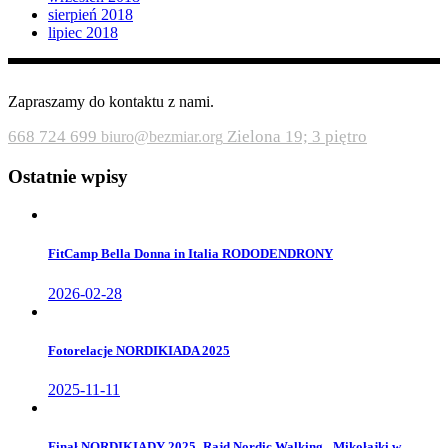
sierpień 2018
lipiec 2018
Zapraszamy do kontaktu z nami.
668 724 699
Zielona 19; 3 piętro
biuro@bezmiar.org
Ostatnie wpisy
FitCamp Bella Donna in Italia RODODENDRONY
2026-02-28
Fotorelacje NORDIKIADA 2025
2025-11-11
Finał NORDIKIADY 2025_Rajd Nordic Walking _Mikołajki w