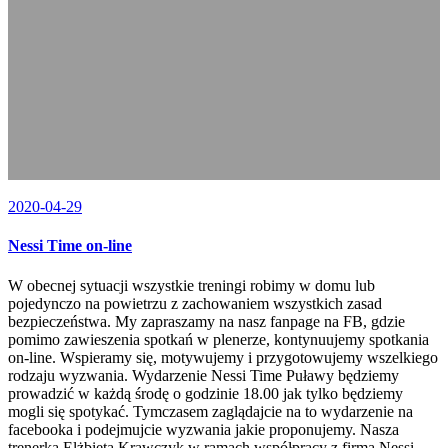
2020-04-29
Nessi Time on-line
W obecnej sytuacji wszystkie treningi robimy w domu lub
pojedynczo na powietrzu z zachowaniem wszystkich zasad
bezpieczeństwa. My zapraszamy na nasz fanpage na FB, gdzie
pomimo zawieszenia spotkań w plenerze, kontynuujemy spotkania
on-line. Wspieramy się, motywujemy i przygotowujemy wszelkiego
rodzaju wyzwania. Wydarzenie Nessi Time Puławy będziemy
prowadzić w każdą środę o godzinie 18.00 jak tylko będziemy
mogli się spotykać. Tymczasem zaglądajcie na to wydarzenie na
facebooka i podejmujcie wyzwania jakie proponujemy. Nasza
trenerka Elżbieta Krawczyk w ramach współpracy z firmą Nessi