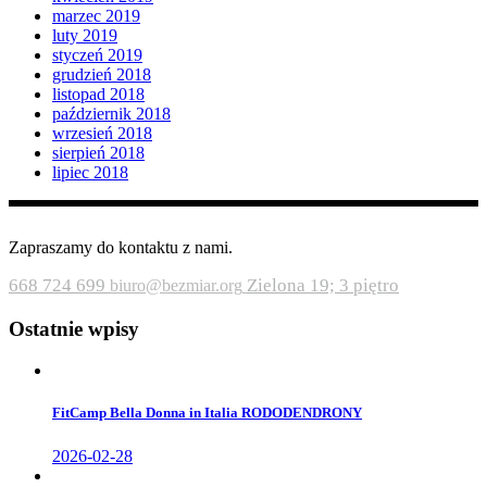
marzec 2019
luty 2019
styczeń 2019
grudzień 2018
listopad 2018
październik 2018
wrzesień 2018
sierpień 2018
lipiec 2018
Zapraszamy do kontaktu z nami.
668 724 699
Zielona 19; 3 piętro
biuro@bezmiar.org
Ostatnie wpisy
FitCamp Bella Donna in Italia RODODENDRONY
2026-02-28