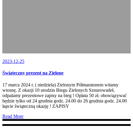
2023-12-25
Świąteczny prezent na Zielone
17 marca 2024 r. ( niedziela) Zielonym Półmaratonem witamy
wiosnę. Z okazji 10 urodzin Biegu Zielonych Sznurowadeł,
odpalamy prezentowe zapisy na bieg ! Opłata 50 zł. obowiązywać
będzie tylko od 24 grudnia godz. 24.00 do 26 grudnia godz. 24.00
łapcie świąteczną okazję ! ZAPISY
Read More