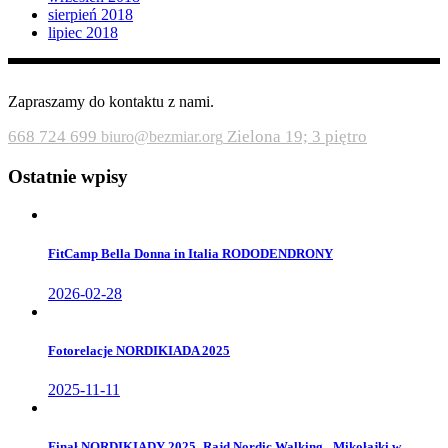
sierpień 2018
lipiec 2018
Zapraszamy do kontaktu z nami.
668 724 699
Zielona 19; 3 piętro
biuro@bezmiar.org
Ostatnie wpisy
FitCamp Bella Donna in Italia RODODENDRONY
2026-02-28
Fotorelacje NORDIKIADA 2025
2025-11-11
Finał NORDIKIADY 2025_Rajd Nordic Walking _Mikołajki w