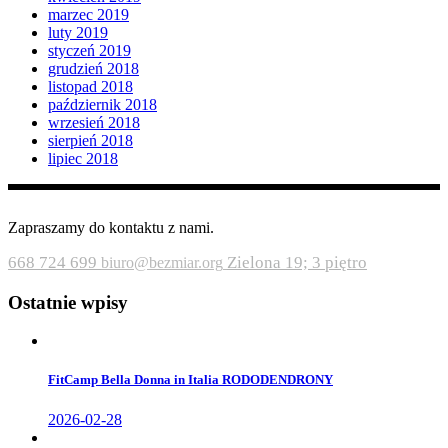
marzec 2019
luty 2019
styczeń 2019
grudzień 2018
listopad 2018
październik 2018
wrzesień 2018
sierpień 2018
lipiec 2018
Zapraszamy do kontaktu z nami.
668 724 699
Zielona 19; 3 piętro
biuro@bezmiar.org
Ostatnie wpisy
FitCamp Bella Donna in Italia RODODENDRONY
2026-02-28