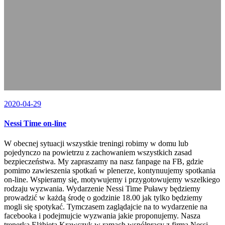
2020-04-29
Nessi Time on-line
W obecnej sytuacji wszystkie treningi robimy w domu lub
pojedynczo na powietrzu z zachowaniem wszystkich zasad
bezpieczeństwa. My zapraszamy na nasz fanpage na FB, gdzie
pomimo zawieszenia spotkań w plenerze, kontynuujemy spotkania
on-line. Wspieramy się, motywujemy i przygotowujemy wszelkiego
rodzaju wyzwania. Wydarzenie Nessi Time Puławy będziemy
prowadzić w każdą środę o godzinie 18.00 jak tylko będziemy
mogli się spotykać. Tymczasem zaglądajcie na to wydarzenie na
facebooka i podejmujcie wyzwania jakie proponujemy. Nasza
trenerka Elżbieta Krawczyk w ramach współpracy z firmą Nessi