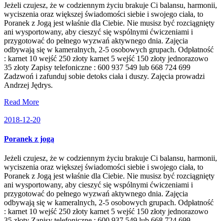
Jeżeli czujesz, że w codziennym życiu brakuje Ci balansu, harmonii,
wyciszenia oraz większej świadomości siebie i swojego ciała, to
Poranek z Jogą jest właśnie dla Ciebie. Nie musisz być rozciągnięty
ani wysportowany, aby cieszyć się wspólnymi ćwiczeniami i
przygotować do pełnego wyzwań aktywnego dnia. Zajęcia
odbywają się w kameralnych, 2-5 osobowych grupach. Odpłatność
: karnet 10 wejść 250 złoty karnet 5 wejść 150 złoty jednorazowo
35 złoty Zapisy telefoniczne : 600 937 549 lub 668 724 699
Zadzwoń i zafunduj sobie detoks ciała i duszy. Zajęcia prowadzi
Andrzej Jędrys.
Read More
2018-12-20
Poranek z jogą
Jeżeli czujesz, że w codziennym życiu brakuje Ci balansu, harmonii,
wyciszenia oraz większej świadomości siebie i swojego ciała, to
Poranek z Jogą jest właśnie dla Ciebie. Nie musisz być rozciągnięty
ani wysportowany, aby cieszyć się wspólnymi ćwiczeniami i
przygotować do pełnego wyzwań aktywnego dnia. Zajęcia
odbywają się w kameralnych, 2-5 osobowych grupach. Odpłatność
: karnet 10 wejść 250 złoty karnet 5 wejść 150 złoty jednorazowo
35 złoty Zapisy telefoniczne : 600 937 549 lub 668 724 699