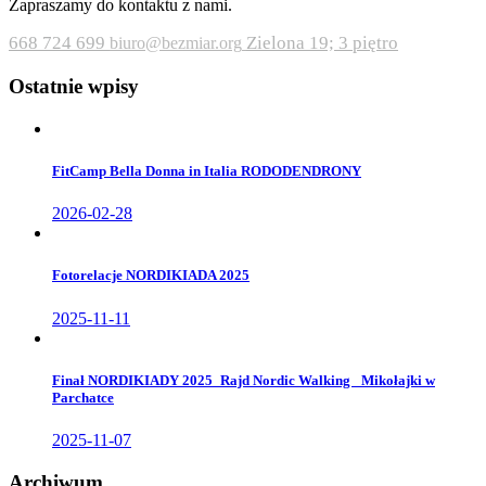
Zapraszamy do kontaktu z nami.
668 724 699
Zielona 19; 3 piętro
biuro@bezmiar.org
Ostatnie wpisy
FitCamp Bella Donna in Italia RODODENDRONY
2026-02-28
Fotorelacje NORDIKIADA 2025
2025-11-11
Finał NORDIKIADY 2025_Rajd Nordic Walking _Mikołajki w
Parchatce
2025-11-07
Archiwum