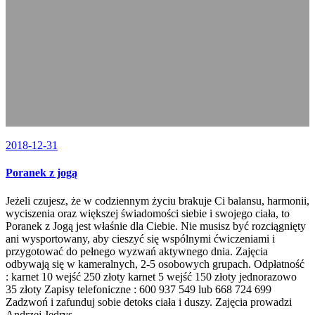
2018-12-31
Poranek z jogą
Jeżeli czujesz, że w codziennym życiu brakuje Ci balansu, harmonii,
wyciszenia oraz większej świadomości siebie i swojego ciała, to
Poranek z Jogą jest właśnie dla Ciebie. Nie musisz być rozciągnięty
ani wysportowany, aby cieszyć się wspólnymi ćwiczeniami i
przygotować do pełnego wyzwań aktywnego dnia. Zajęcia
odbywają się w kameralnych, 2-5 osobowych grupach. Odpłatność
: karnet 10 wejść 250 złoty karnet 5 wejść 150 złoty jednorazowo
35 złoty Zapisy telefoniczne : 600 937 549 lub 668 724 699
Zadzwoń i zafunduj sobie detoks ciała i duszy. Zajęcia prowadzi
Andrzej Jędrys.