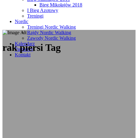
Bieg Mikołajów 2018
I Bieg Azotowy
Treningi
Nordic
Treningi Nordic Walking
Rajdy Nordic Walking
Zawody Nordic Walking
Kalendarz
rak piersi Tag
Partnerzy
Kontakt