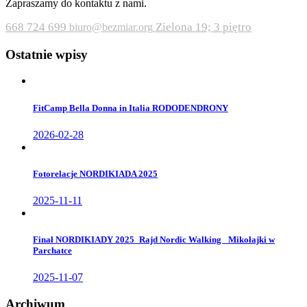
Zapraszamy do kontaktu z nami.
668 724 699
Zielona 19; 3 piętro
biuro@bezmiar.org
Ostatnie wpisy
FitCamp Bella Donna in Italia RODODENDRONY
2026-02-28
Fotorelacje NORDIKIADA 2025
2025-11-11
Finał NORDIKIADY 2025_Rajd Nordic Walking _Mikołajki w
Parchatce
2025-11-07
Archiwum