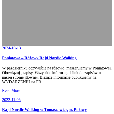
2024-10-13
Poniatowa – Różowy Rajd Nordic Walking
W październiku,oczywiście na różowo, maszerujemy w Poniatowej.
Obowiązują zapisy. Wszystkie informacje i link do zapisów na
naszej stronie głównej. Bieżące informacje publikujemy na
WYDARZENIU na FB
Read More
2022-11-06
Rajd Nordic Walking w Tomaszowie gm. Puławy