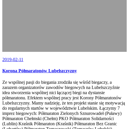
2019-02-11
Korona Półmaratonów Lubelszczyzny
Ze wspólnej pasji do biegania zrodziła się wśród biegaczy, a
zarazem organizatorów zawodów biegowych na Lubelszczyźnie
idea stworzenia wspólnej nici łączącej biegi na dystansie
półmaratonu. Efektem wspólnej pracy jest Korony Półmaratonów
Lubelszczyzny. Mamy nadzieję, że ten projekt stanie się motywacją
do regularnych startów w województwie Lubelskim. Łączymy 7
imprez biegowych: Półmaraton Zielonych Sznurowadeł (Puławy)
Półmaraton Chełmski (Chełm) PKO Półmaraton Solidarności
(Lublin) Kraśnik Półmaraton (Kraśnik) Półmaraton Bez Granic
(Lubartów) Półmaraton Tomaszowski (Tomaszów Lubelski)