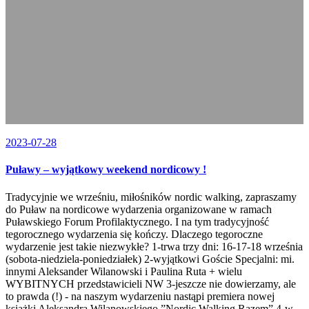
2023-07-28
Puławy – wyjątkowy weekend nordicowy !
Tradycyjnie we wrześniu, miłośników nordic walking, zapraszamy
do Puław na nordicowe wydarzenia organizowane w ramach
Puławskiego Forum Profilaktycznego. I na tym tradycyjność
tegorocznego wydarzenia się kończy. Dlaczego tegoroczne
wydarzenie jest takie niezwykłe? 1-trwa trzy dni: 16-17-18 września
(sobota-niedziela-poniedziałek) 2-wyjątkowi Goście Specjalni: mi.
innymi Aleksander Wilanowski i Paulina Ruta + wielu
WYBITNYCH przedstawicieli NW 3-jeszcze nie dowierzamy, ale
to prawda (!) - na naszym wydarzeniu nastąpi premiera nowej
książki Aleksandra Wilanowskiego ”Nordic Walking Razem” 4-w