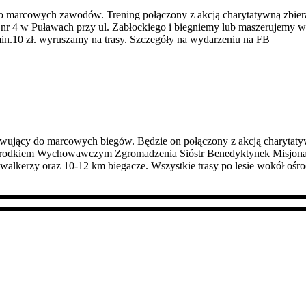
 marcowych zawodów. Trening połączony z akcją charytatywną zbieran
nr 4 w Puławach przy ul. Zabłockiego i biegniemy lub maszerujemy 
in.10 zł. wyruszamy na trasy. Szczegóły na wydarzeniu na FB
owujący do marcowych biegów. Będzie on połączony z akcją charytatywn
środkiem Wychowawczym Zgromadzenia Sióstr Benedyktynek Misjonare
cwalkerzy oraz 10-12 km biegacze. Wszystkie trasy po lesie wokół oś