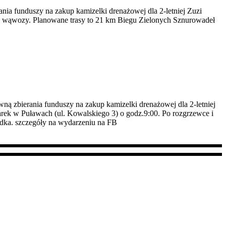
ia funduszy na zakup kamizelki drenażowej dla 2-letniej Zuzi
w wąwozy. Planowane trasy to 21 km Biegu Zielonych Sznurowadeł
ą zbierania funduszy na zakup kamizelki drenażowej dla 2-letniej
k w Puławach (ul. Kowalskiego 3) o godz.9:00. Po rozgrzewce i
rodka. szczegóły na wydarzeniu na FB