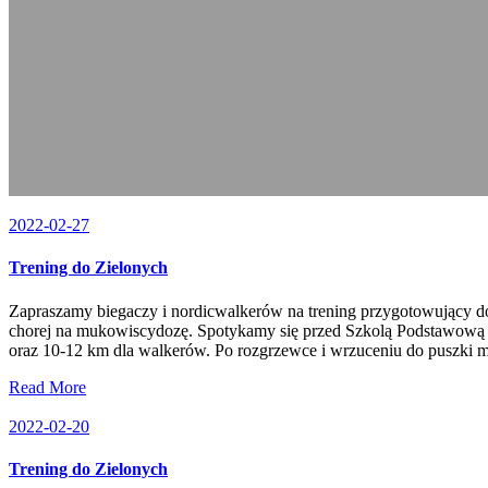
2022-02-27
Trening do Zielonych
Zapraszamy biegaczy i nordicwalkerów na trening przygotowujący do
chorej na mukowiscydozę. Spotykamy się przed Szkolą Podstawową 
oraz 10-12 km dla walkerów. Po rozgrzewce i wrzuceniu do puszki m
Read More
2022-02-20
Trening do Zielonych