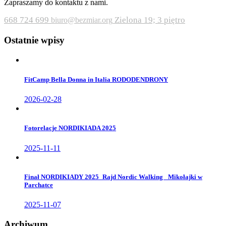
Zapraszamy do kontaktu z nami.
668 724 699
Zielona 19; 3 piętro
biuro@bezmiar.org
Ostatnie wpisy
FitCamp Bella Donna in Italia RODODENDRONY
2026-02-28
Fotorelacje NORDIKIADA 2025
2025-11-11
Finał NORDIKIADY 2025_Rajd Nordic Walking _Mikołajki w
Parchatce
2025-11-07
Archiwum