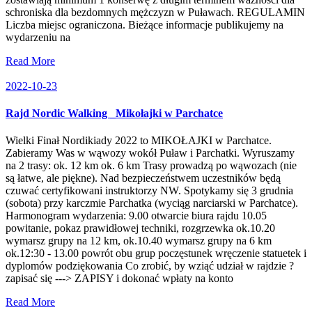
schroniska dla bezdomnych mężczyzn w Puławach. REGULAMIN
Liczba miejsc ograniczona. Bieżące informacje publikujemy na
wydarzeniu na
Read More
2022-10-23
Rajd Nordic Walking _Mikołajki w Parchatce
Wielki Finał Nordikiady 2022 to MIKOŁAJKI w Parchatce.
Zabieramy Was w wąwozy wokół Puław i Parchatki. Wyruszamy
na 2 trasy: ok. 12 km ok. 6 km Trasy prowadzą po wąwozach (nie
są łatwe, ale piękne). Nad bezpieczeństwem uczestników będą
czuwać certyfikowani instruktorzy NW. Spotykamy się 3 grudnia
(sobota) przy karczmie Parchatka (wyciąg narciarski w Parchatce).
Harmonogram wydarzenia: 9.00 otwarcie biura rajdu 10.05
powitanie, pokaz prawidłowej techniki, rozgrzewka ok.10.20
wymarsz grupy na 12 km, ok.10.40 wymarsz grupy na 6 km
ok.12:30 - 13.00 powrót obu grup poczęstunek wręczenie statuetek i
dyplomów podziękowania Co zrobić, by wziąć udział w rajdzie ?
zapisać się ---> ZAPISY i dokonać wpłaty na konto
Read More