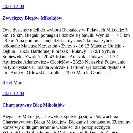
2021-12-04
Zwycięzcy Biegów Mikołajów
Dwa dystanse mieli do wyboru Biegający w Puławach Mikołaje: 5
km. i 9 km. Biegali, pomagali i dobrze się bawili. Wyniki ----> 5 km
i 9 km A na podium stanęli dzisiaj: dystans 5 km najszybciej
pokonali: Mateusz Krzysztoń - Żyrzyn - 16:13 Mateusz Utnicki -
Dęblin - 16:32 Bartłomiej Florczak - Puławy - 17:01 Sylwia
Sobieszek - Zwoleń - 20:43 Jolanta Antczak - Puławy - 21:32
Agnieszka Adamowicz - Ciepielów - 23:28 Najszybsi Puławianie
na tym dystansie: Jolanta Antczak i Bartłomiej Florczak dystans 9
km: Andrzej Orłowski - Lublin - 29:05 Marcin Głodek -
Read More
2021-12-04
Charytatywny Bieg Mikołajów
Biegający Mikołaje, jak zwykle, spotykają się w Puławach na
Charytatywnym Biegu Mikołajów. Biegamy i pomagamy. Zbieramy
konserwy o długim terminie ważności dla podopiecznych
Schroniska dla Bezdomnych Mężczyzna w Puławach. Zapisy