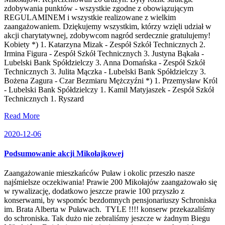
zdobywania punktów - wszystkie zgodne z obowiązującym
REGULAMINEM i wszystkie realizowane z wielkim
zaangażowaniem. Dziękujemy wszystkim, którzy wzięli udział w
akcji charytatywnej, zdobywcom nagród serdecznie gratulujemy!
Kobiety *) 1. Katarzyna Mizak - Zespół Szkół Technicznych 2.
Irmina Figura - Zespół Szkół Technicznych 3. Justyna Bąkała -
Lubelski Bank Spółdzielczy 3. Anna Domańska - Zespół Szkół
Technicznych 3. Julita Mączka - Lubelski Bank Spółdzielczy 3.
Bożena Zagura - Czar Bezmiaru Mężczyźni *) 1. Przemysław Król
- Lubelski Bank Spółdzielczy 1. Kamil Matyjaszek - Zespół Szkół
Technicznych 1. Ryszard
Read More
2020-12-06
Podsumowanie akcji Mikołajkowej
Zaangażowanie mieszkańców Puław i okolic przeszło nasze
najśmielsze oczekiwania! Prawie 200 Mikołajów zaangażowało się
w rywalizację, dodatkowo jeszcze prawie 100 przyszło z
konserwami, by wspomóc bezdomnych pensjonariuszy Schroniska
im. Brata Alberta w Puławach. TYLE !!!! konserw przekazaliśmy
do schroniska. Tak dużo nie zebraliśmy jeszcze w żadnym Biegu