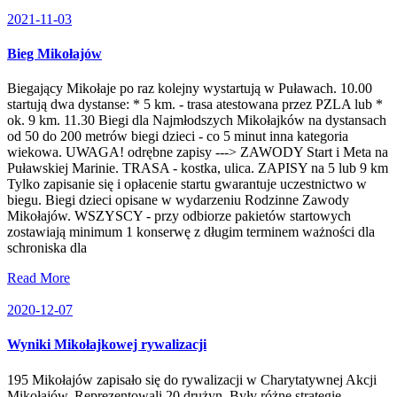
2021-11-03
Bieg Mikołajów
Biegający Mikołaje po raz kolejny wystartują w Puławach. 10.00
startują dwa dystanse: * 5 km. - trasa atestowana przez PZLA lub *
ok. 9 km. 11.30 Biegi dla Najmłodszych Mikołajków na dystansach
od 50 do 200 metrów biegi dzieci - co 5 minut inna kategoria
wiekowa. UWAGA! odrębne zapisy ---> ZAWODY Start i Meta na
Puławskiej Marinie. TRASA - kostka, ulica. ZAPISY na 5 lub 9 km
Tylko zapisanie się i opłacenie startu gwarantuje uczestnictwo w
biegu. Biegi dzieci opisane w wydarzeniu Rodzinne Zawody
Mikołajów. WSZYSCY - przy odbiorze pakietów startowych
zostawiają minimum 1 konserwę z długim terminem ważności dla
schroniska dla
Read More
2020-12-07
Wyniki Mikołajkowej rywalizacji
195 Mikołajów zapisało się do rywalizacji w Charytatywnej Akcji
Mikołajów. Reprezentowali 20 drużyn. Były różne strategie