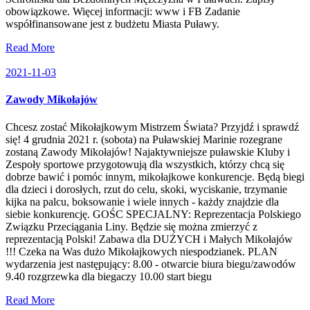
obowiązkowe. Więcej informacji: www i FB Zadanie
współfinansowane jest z budżetu Miasta Puławy.
Read More
2021-11-03
Zawody Mikołajów
Chcesz zostać Mikołajkowym Mistrzem Świata? Przyjdź i sprawdź
się! 4 grudnia 2021 r. (sobota) na Puławskiej Marinie rozegrane
zostaną Zawody Mikołajów! Najaktywniejsze puławskie Kluby i
Zespoły sportowe przygotowują dla wszystkich, którzy chcą się
dobrze bawić i pomóc innym, mikołajkowe konkurencje. Będą biegi
dla dzieci i dorosłych, rzut do celu, skoki, wyciskanie, trzymanie
kijka na palcu, boksowanie i wiele innych - każdy znajdzie dla
siebie konkurencję. GOŚC SPECJALNY: Reprezentacja Polskiego
Związku Przeciągania Liny. Będzie się można zmierzyć z
reprezentacją Polski! Zabawa dla DUŻYCH i Małych Mikołajów
!!! Czeka na Was dużo Mikołajkowych niespodzianek. PLAN
wydarzenia jest następujący: 8.00 - otwarcie biura biegu/zawodów
9.40 rozgrzewka dla biegaczy 10.00 start biegu
Read More