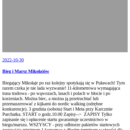
2022-10-30
Bieg i Marsz Mikołajów
Biegający Mikołaje po raz kolejny spotykają się w Puławach! Tym
razem czeka je nie lada wyzwanie! 11-kilometrowa wymagająca
trasa trailowa - po wąwozach, lasach i polach w błocie i po
korzeniach. Można biec, a można ją przetruchtać lub
przemaszerować z kijkami do nordic walking (odrębne
konkurencje). 3 grudnia (sobota) Start i Meta przy Karczmie
Parchatka. START o godz.10.00 Zapisy--> ZAPISY Tylko
zapisanie się i opłacenie startu gwarantuje uczestnictwo w
biegu/marszu. WSZYSCY - przy odbiorze pakietów startowych
zostawiają minimum 1 konserwę z długim terminem ważności dla