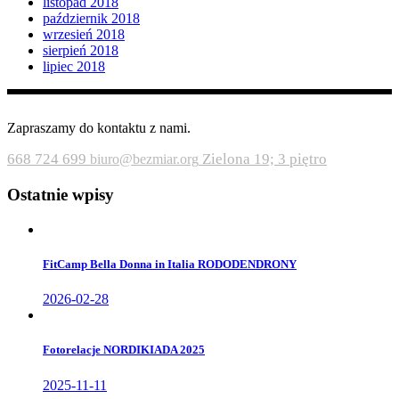
listopad 2018
październik 2018
wrzesień 2018
sierpień 2018
lipiec 2018
Zapraszamy do kontaktu z nami.
668 724 699
Zielona 19; 3 piętro
biuro@bezmiar.org
Ostatnie wpisy
FitCamp Bella Donna in Italia RODODENDRONY
2026-02-28
Fotorelacje NORDIKIADA 2025
2025-11-11