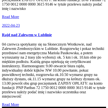
1750 0012 0000 0000 3615 9146 w tytule przelewu należy podać
imię i nazwisko
Read More
2022-04-23
Rajd nad Zalewem w Lublinie
04 czerwca spotykamy się na Słonecznym Wrotkowie, nad
Zalewem Zemborzyckim w Lublinie. Rozgrzewkę i pokaz techniki
przedstawi nam energetyczna Mariola Pasikowska, a potem
wyruszamy na 2 trasy (do wyboru): ok. 5 km i ok. 10.km obie po
miękkim podłożu. Każdą grupa opiekują się certyfikowani
instruktorzy. Harmonogram: 9.00 otwarcie biura rajdu,
indywidualny dobór kijków NW 10.00 powitanie, pokaz
prawidłowej techniki, rozgrzewka ok.10.50 wymarsz grupy na
dłuższy dystans, ok.11.15 wymarsz grupy na krótszy dystans ok.
13.00 powrót obu grup poczęstunek ZAPISY OPŁATY: na konto
fundacji: PNP Paribas 72 1750 0012 0000 0000 3615 9146 w tytule
przelewu należy podać imię i nazwisko uczestnika oraz
miejscowość
Read More