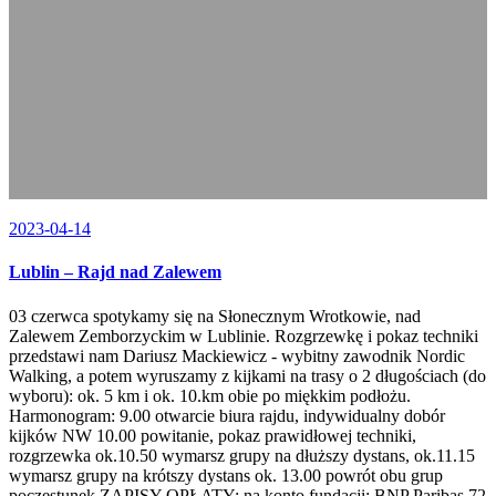
2023-04-14
Lublin – Rajd nad Zalewem
03 czerwca spotykamy się na Słonecznym Wrotkowie, nad
Zalewem Zemborzyckim w Lublinie. Rozgrzewkę i pokaz techniki
przedstawi nam Dariusz Mackiewicz - wybitny zawodnik Nordic
Walking, a potem wyruszamy z kijkami na trasy o 2 długościach (do
wyboru): ok. 5 km i ok. 10.km obie po miękkim podłożu.
Harmonogram: 9.00 otwarcie biura rajdu, indywidualny dobór
kijków NW 10.00 powitanie, pokaz prawidłowej techniki,
rozgrzewka ok.10.50 wymarsz grupy na dłuższy dystans, ok.11.15
wymarsz grupy na krótszy dystans ok. 13.00 powrót obu grup
poczęstunek ZAPISY OPŁATY: na konto fundacji: BNP Paribas 72