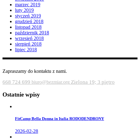
marzec 2019
luty 2019
styczeń 2019
grudzień 2018
listopad 2018
październik 2018
wrzesień 2018
sierpień 2018
lipiec 2018
Zapraszamy do kontaktu z nami.
668 724 699
Zielona 19; 3 piętro
biuro@bezmiar.org
Ostatnie wpisy
FitCamp Bella Donna in Italia RODODENDRONY
2026-02-28