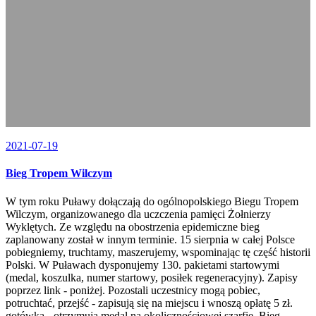
2021-07-19
Bieg Tropem Wilczym
W tym roku Puławy dołączają do ogólnopolskiego Biegu Tropem
Wilczym, organizowanego dla uczczenia pamięci Żołnierzy
Wyklętych. Ze względu na obostrzenia epidemiczne bieg
zaplanowany został w innym terminie. 15 sierpnia w całej Polsce
pobiegniemy, truchtamy, maszerujemy, wspominając tę część historii
Polski. W Puławach dysponujemy 130. pakietami startowymi
(medal, koszulka, numer startowy, posiłek regeneracyjny). Zapisy
poprzez link - poniżej. Pozostali uczestnicy mogą pobiec,
potruchtać, przejść - zapisują się na miejscu i wnoszą opłatę 5 zł.
gotówką - otrzymują medal na okolicznościowej szarfie. Bieg