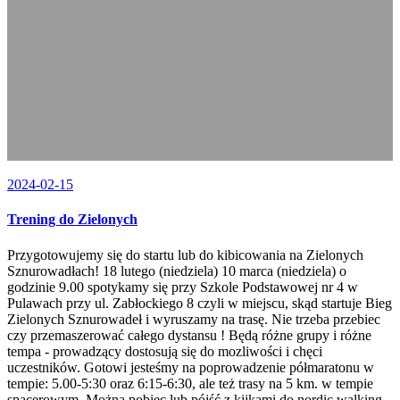
2024-02-15
Trening do Zielonych
Przygotowujemy się do startu lub do kibicowania na Zielonych
Sznurowadłach! 18 lutego (niedziela) 10 marca (niedziela) o
godzinie 9.00 spotykamy się przy Szkole Podstawowej nr 4 w
Pulawach przy ul. Zabłockiego 8 czyli w miejscu, skąd startuje Bieg
Zielonych Sznurowadeł i wyruszamy na trasę. Nie trzeba przebiec
czy przemaszerować całego dystansu ! Będą różne grupy i różne
tempa - prowadzący dostosują się do mozliwości i chęci
uczestników. Gotowi jesteśmy na poprowadzenie półmaratonu w
tempie: 5.00-5:30 oraz 6:15-6:30, ale też trasy na 5 km. w tempie
spacerowym. Można pobiec lub pójść z kijkami do nordic walking.