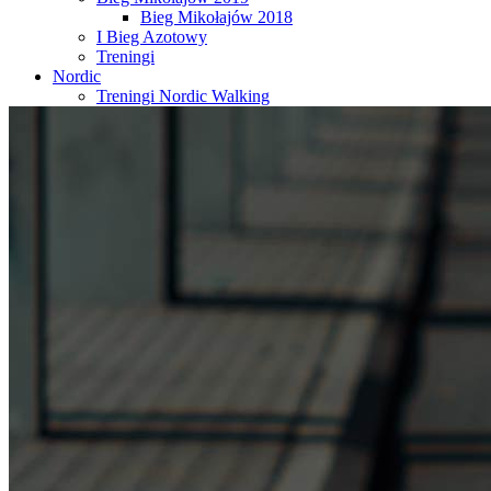
Bieg Mikołajów 2018
I Bieg Azotowy
Treningi
Nordic
Treningi Nordic Walking
Rajdy Nordic Walking
Zawody Nordic Walking
Kalendarz
Partnerzy
Kontakt