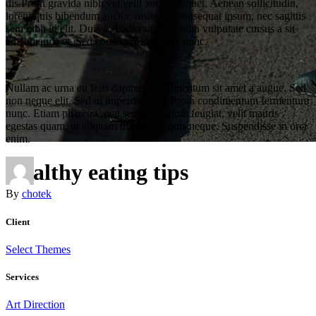
dis.Proin gravida nibh vel velit auctor aliquet. Aenean sollicitudin,
lorem quis bibendum auctor, nisite elit consequat ipsum, nec sagittis
sem nibh id elit. Duis sed odio sit amet nibh vulputate cursus a sit
amet mauris et. Sed consequat, leo eget nunc.
Nullam ac urna eu felis dapibus condimentum sit amet a augue. Sed
non neque elit. Sed ut imperdiet nisi. Proin condimentum fermentum
nunc. Etiam pharetra, erat sed fermentum feugiat, velit mauris
egestas quam, ut aliquam massa nisl quis neque. Suspendisse in orci
enim.
Healthy eating tips
By
chotek
Client
Select Themes
Services
Art Direction