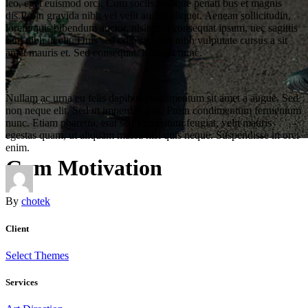
leo, eget euismod orci. Cum sociis natoque penati bus et magnis
dis.Proin gravida nibh vel velit auctor aliquet. Aenean sollicitudin,
lorem quis bibendum auctor, nisite elit consequat ipsum, nec sagittis
sem nibh id elit. Duis sed odio sit amet nibh vulputate cursus a sit
amet mauris et. Sed consequat, leo eget nunc.
Nullam ac urna eu felis dapibus condimentum sit amet a augue. Sed
non neque elit. Sed ut imperdiet nisi. Proin condimentum fermentum
nunc. Etiam pharetra, erat sed fermentum feugiat, velit mauris
egestas quam, ut aliquam massa nisl quis neque. Suspendisse in orci
enim.
Gym Motivation
By
chotek
Client
Select Themes
Services