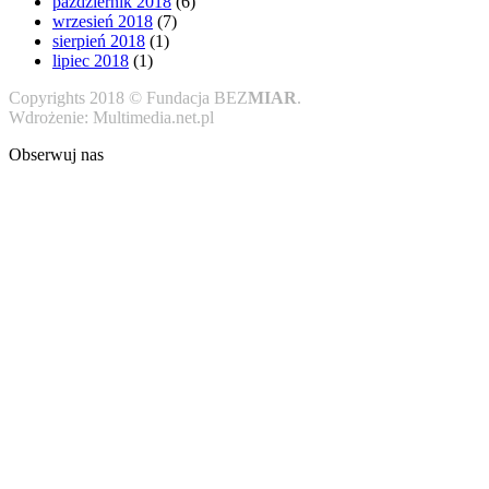
październik 2018
(6)
wrzesień 2018
(7)
sierpień 2018
(1)
lipiec 2018
(1)
Copyrights 2018 © Fundacja BEZ
MIAR
.
Wdrożenie: Multimedia.net.pl
Obserwuj nas