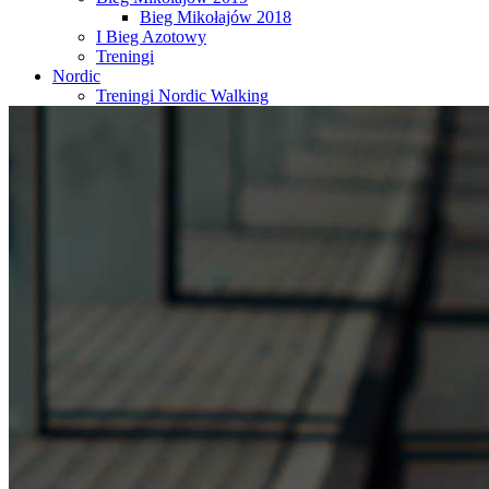
Bieg Mikołajów 2018
I Bieg Azotowy
Treningi
Nordic
Treningi Nordic Walking
Rajdy Nordic Walking
Zawody Nordic Walking
Kalendarz
Partnerzy
Kontakt