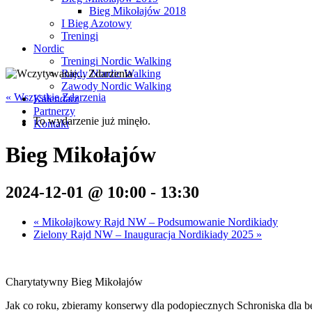
Bieg Mikołajów 2018
I Bieg Azotowy
Treningi
Nordic
Treningi Nordic Walking
Rajdy Nordic Walking
Zawody Nordic Walking
« Wszystkie Zdarzenia
Kalendarz
Partnerzy
To wydarzenie już minęło.
Kontakt
Bieg Mikołajów
2024-12-01 @ 10:00
-
13:30
«
Mikołajkowy Rajd NW – Podsumowanie Nordikiady
Zielony Rajd NW – Inauguracja Nordikiady 2025
»
Charytatywny Bieg Mikołajów
Jak co roku, zbieramy konserwy dla podopiecznych Schroniska dl