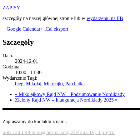
ZAPISY
szczegóły na naszej głównej stronie lub w
wydarzeniu na FB
+ Google Calendar
+ iCal eksport
Szczegóły
Data:
2024-12-01
Godzina:
10:00 - 13:30
Wydarzenie Tagi:
bieg
,
Mikołaj
,
Mikołajki
,
Parchatka
«
Mikołajkowy Rajd NW – Podsumowanie Nordikiady
Zielony Rajd NW – Inauguracja Nordikiady 2025
»
Zapraszamy do kontaktu z nami.
668 724 699
Zielona 19; 3 piętro
biuro@bezmiar.org