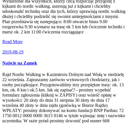
Wydarzenie dla wszystkich, którzy chcą rozpocząć przygodę z
kijkami do nordic walking, aszerują już z kijkami i chcieliby
udoskonalić technikę oraz dla tych, którzy uprawiają nordic walking
dłużej i chcieliby podzielić się swoimi umiejętnościami z innymi.
Plan przedstawia się następująco: 8:00 otwarcie biura 9.00
rozgrzewka 9:30 wymarsz na trasę ok 5 km lub ćwiczenie techniki i
marsz ok. 2 km 11:00 ćwiczenia rozciągające
Read More
2019-08-19
Najście na Zamek
Rajd Nordic Walking w Kazimierzu Dolnym nad Wisłą w niedzielę
22 września. Zapraszamy zarówno wytrawnych chodziarzy, jak i
osoby początkujące. Przygotowaliśmy trzy przepiękne trasy: ok. 13
km, ok. 8 km i ok.5 km. Jak się zapisać? - prosimy wypełnić
formularz zgłoszenia (kliknij w ZAPISY) oraz wnieść opłatę w
wysokości: 20 złoty do dnia 31 sierpnia 30 złoty do dnia 17
września 40 złoty w dniu rajdu (gotówką w Biurze Rajdu)
WPŁATY: prosimy dokonywać na konto fundacji BNP Paribas: 72
1750 0012 0000 0000 3615 9146 w tytule wpisując imię i nazwisko
uczestnika. W razie pytań prosimy dzwonić pod numer 668