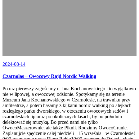
2024-08-14
Czarnolas – Owocowy Rajd Nordic Walking
Po raz pierwszy zagościmy u Jana Kochanowskiego i to wyjątkowo
nie w lipowej, a owocowej odsłonie. Spotykamy się na terenie
Muzeum Jana Kochanowskiego w Czarnolesie, na trawniku przy
amfiteatrze, a potem hasamy z kijkami nordic walking po alejkach
rozległego parku dworskiego, w otoczeniu owocowych sadów i
czarnoleskich lip oraz po okolicznych lasach, by po południu
delektować się muzyką. Bo przed nami nie tylko
OwocoMaszerownie, ale także Piknik Rodzinny OwocoGranie.
Zaplanujcie spędzenie całej niedzieli - 15 września - w Czarnolesie!
9:00 rozpocznie pracę Biuro Rajdu10:00 rozgrzewkaDzieci i chętni