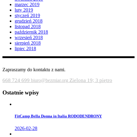
marzec 2019
luty 2019
styczeń 2019
grudzień 2018
listopad 2018
październik 2018
wrzesień 2018
sierpień 2018
lipiec 2018
Zapraszamy do kontaktu z nami.
668 724 699
Zielona 19; 3 piętro
biuro@bezmiar.org
Ostatnie wpisy
FitCamp Bella Donna in Italia RODODENDRONY
2026-02-28