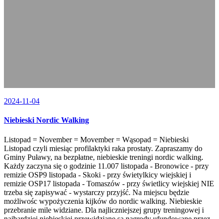
2024-11-04
Niebieski Nordic Walking
Listopad = November = Movember = Wąsopad = Niebieski
Listopad czyli miesiąc profilaktyki raka prostaty. Zapraszamy do
Gminy Puławy, na bezpłatne, niebieskie treningi nordic walking.
Każdy zaczyna się o godzinie 11.007 listopada - Bronowice - przy
remizie OSP9 listopada - Skoki - przy świetylkicy wiejskiej i
remizie OSP17 listopada - Tomaszów - przy świetlicy wiejskiej NIE
trzeba się zapisywać - wystarczy przyjść. Na miejscu będzie
możliwośc wypożyczenia kijków do nordic walking. Niebieskie
przebranie mile widziane. Dla najliczniejszej grupy treningowej i
najbardziej niebieskiej przewidziane są nagrody ufundowane przez