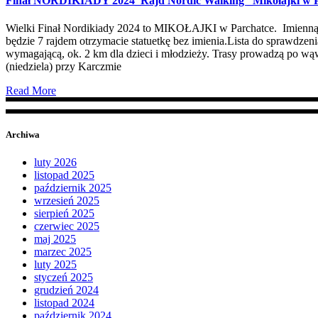
Finał NORDIKIADY 2024_Rajd Nordic Walking _Mikołajki w P
Wielki Finał Nordikiady 2024 to MIKOŁAJKI w Parchatce. Imienną st
będzie 7 rajdem otrzymacie statuetkę bez imienia.Lista do sprawdze
wymagającą, ok. 2 km dla dzieci i młodzieży. Trasy prowadzą po wą
(niedziela) przy Karczmie
Read More
Archiwa
luty 2026
listopad 2025
październik 2025
wrzesień 2025
sierpień 2025
czerwiec 2025
maj 2025
marzec 2025
luty 2025
styczeń 2025
grudzień 2024
listopad 2024
październik 2024