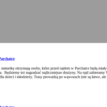
archatce
atuetkę otrzymają osoby, które przed rajdem w Parchatce będą miały 
enia. Będziemy też nagradzać najliczniejsze drużyny. Na rajd zabier
 dla dzieci i młodzieży. Trasy prowadzą po wąwozach (nie są łatwe, a