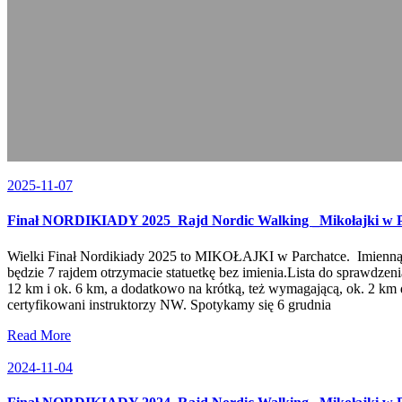
2025-11-07
Finał NORDIKIADY 2025_Rajd Nordic Walking _Mikołajki w P
Wielki Finał Nordikiady 2025 to MIKOŁAJKI w Parchatce. Imienną st
będzie 7 rajdem otrzymacie statuetkę bez imienia.Lista do sprawdz
12 km i ok. 6 km, a dodatkowo na krótką, też wymagającą, ok. 2 km
certyfikowani instruktorzy NW. Spotykamy się 6 grudnia
Read More
2024-11-04