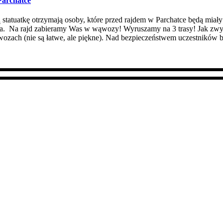
archatce
atuatkę otrzymają osoby, które przed rajdem w Parchatce będą miały 
nia. Na rajd zabieramy Was w wąwozy! Wyruszamy na 3 trasy! Jak zwyk
wozach (nie są łatwe, ale piękne). Nad bezpieczeństwem uczestników 