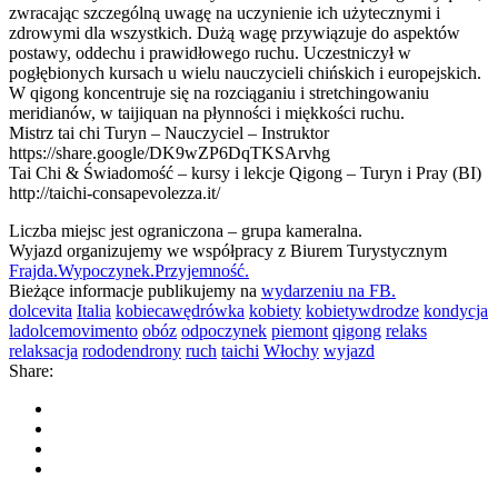
zwracając szczególną uwagę na uczynienie ich użytecznymi i
zdrowymi dla wszystkich. Dużą wagę przywiązuje do aspektów
postawy, oddechu i prawidłowego ruchu. Uczestniczył w
pogłębionych kursach u wielu nauczycieli chińskich i europejskich.
W qigong koncentruje się na rozciąganiu i stretchingowaniu
meridianów, w taijiquan na płynności i miękkości ruchu.
Mistrz tai chi Turyn – Nauczyciel – Instruktor
https://share.google/DK9wZP6DqTKSArvhg
Tai Chi & Świadomość – kursy i lekcje Qigong – Turyn i Pray (BI)
http://taichi-consapevolezza.it/
Liczba miejsc jest ograniczona – grupa kameralna.
Wyjazd organizujemy we współpracy z Biurem Turystycznym
Frajda.Wypoczynek.Przyjemność.
Bieżące informacje publikujemy na
wydarzeniu na FB.
dolcevita
Italia
kobiecawędrówka
kobiety
kobietywdrodze
kondycja
ladolcemovimento
obóz
odpoczynek
piemont
qigong
relaks
relaksacja
rododendrony
ruch
taichi
Włochy
wyjazd
Share: