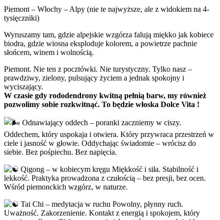
Piemont – Włochy – Alpy (nie te najwyższe, ale z widokiem na 4-
tysięczniki)
Wyruszamy tam, gdzie alpejskie wzgórza falują miękko jak kobiece
biodra, gdzie wiosna eksploduje kolorem, a powietrze pachnie
słońcem, winem i wolnością.
Piemont. Nie ten z pocztówki. Nie turystyczny. Tylko nasz –
prawdziwy, zielony, pulsujący życiem a jednak spokojny i
wyciszający.
W czasie gdy rododendrony kwitną pełnią barw, my również
pozwolimy sobie rozkwitnąć. To będzie włoska Dolce Vita !
Odnawiający oddech – poranki zaczniemy w ciszy.
Oddechem, który uspokaja i otwiera. Który przywraca przestrzeń w
ciele i jasność w głowie. Oddychając świadomie – wrócisz do
siebie. Bez pośpiechu. Bez napięcia.
Qigong – w kobiecym kręgu Miękkość i siła. Stabilność i
lekkość. Praktyka prowadzona z czułością – bez presji, bez ocen.
Wśród piemonckich wzgórz, w naturze.
Tai Chi – medytacja w ruchu Powolny, płynny ruch.
Uważność. Zakorzenienie. Kontakt z energią i spokojem, który