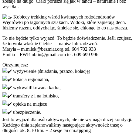
zostaje na długo. Ciało porusza się jak w tańcu – naturalnie i bez
wysiłku.
Kobiecy trekking wśród kwitnących rododendronów
Wędrówki po łagodnych szlakach. Widoki, które zapierają dech.
Idziemy razem, oddychając, śmiejąc się, chłonąc to co nas otacza.
To nie będzie tylko wyjazd. To będzie doświadczenie. Jeśli czujesz,
że to woła właśnie Ciebie — napisz lub zadzwoń.
Maryla – m.milek@bezmiar.org tel. 604 702 933
Emilia – FWP.lublin@gmail.com tel. 609 699 996
Otrzymujesz:
wyżywienie (śniadania, pranzo, kolację)
kolacja regionalna,
wykwalifikowana kadra,
transfery z i na lotnisko,
opieka na miejscu,
ubezpieczenie.
Jest to wyjazd dla osób aktywnych, ale nie wymaga dużej kondycji.
Każdego dnia zaplanowaliśmy następujące aktywności: trasę o
długości ok. 8-10 km. + 2 sesje tai chi./qigong