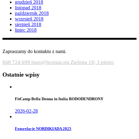
grudzień 2018
listopad 2018
październik 2018
wrzesień 2018
sierpień 2018
lipiec 2018
Zapraszamy do kontaktu z nami.
668 724 699
Zielona 19; 3 piętro
biuro@bezmiar.org
Ostatnie wpisy
FitCamp Bella Donna in Italia RODODENDRONY
2026-02-28
Fotorelacje NORDIKIADA 2025