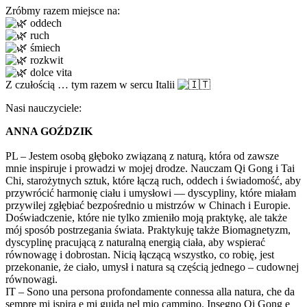
Zróbmy razem miejsce na:
oddech
ruch
śmiech
rozkwit
dolce vita
Z czułością … tym razem w sercu Italii
Nasi nauczyciele:
ANNA GOŹDZIK
PL – Jestem osobą głęboko związaną z naturą, która od zawsze
mnie inspiruje i prowadzi w mojej drodze. Nauczam Qi Gong i Tai
Chi, starożytnych sztuk, które łączą ruch, oddech i świadomość, aby
przywrócić harmonię ciału i umysłowi — dyscypliny, które miałam
przywilej zgłębiać bezpośrednio u mistrzów w Chinach i Europie.
Doświadczenie, które nie tylko zmieniło moją praktykę, ale także
mój sposób postrzegania świata. Praktykuję także Biomagnetyzm,
dyscyplinę pracującą z naturalną energią ciała, aby wspierać
równowagę i dobrostan. Nicią łączącą wszystko, co robię, jest
przekonanie, że ciało, umysł i natura są częścią jednego – cudownej
równowagi.
IT – Sono una persona profondamente connessa alla natura, che da
sempre mi ispira e mi guida nel mio cammino. Insegno Qi Gong e