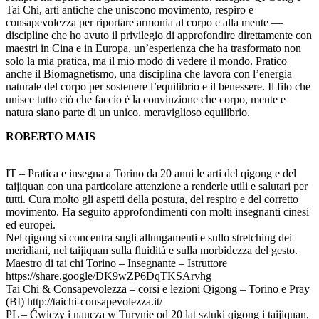
Tai Chi, arti antiche che uniscono movimento, respiro e
consapevolezza per riportare armonia al corpo e alla mente —
discipline che ho avuto il privilegio di approfondire direttamente con
maestri in Cina e in Europa, un’esperienza che ha trasformato non
solo la mia pratica, ma il mio modo di vedere il mondo. Pratico
anche il Biomagnetismo, una disciplina che lavora con l’energia
naturale del corpo per sostenere l’equilibrio e il benessere. Il filo che
unisce tutto ciò che faccio è la convinzione che corpo, mente e
natura siano parte di un unico, meraviglioso equilibrio.
ROBERTO MAIS
IT – Pratica e insegna a Torino da 20 anni le arti del qigong e del
taijiquan con una particolare attenzione a renderle utili e salutari per
tutti. Cura molto gli aspetti della postura, del respiro e del corretto
movimento. Ha seguito approfondimenti con molti insegnanti cinesi
ed europei.
Nel qigong si concentra sugli allungamenti e sullo stretching dei
meridiani, nel taijiquan sulla fluidità e sulla morbidezza del gesto.
Maestro di tai chi Torino – Insegnante – Istruttore
https://share.google/DK9wZP6DqTKSArvhg
Tai Chi & Consapevolezza – corsi e lezioni Qigong – Torino e Pray
(BI) http://taichi-consapevolezza.it/
PL – Ćwiczy i naucza w Turynie od 20 lat sztuki qigong i taijiquan,