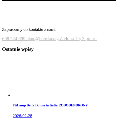
Zapraszamy do kontaktu z nami.
668 724 699
Zielona 19; 3 piętro
biuro@bezmiar.org
Ostatnie wpisy
FitCamp Bella Donna in Italia RODODENDRONY
2026-02-28