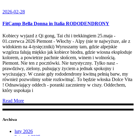
2026-02-28
FitCamp Bella Donna in Italia RODODENDRONY
Kobiecy wyjazd z Qi gong, Tai chi i trekkingiem 25.maja -
01.czerwca 2026 Piemont - Włochy - Alpy (nie te najwyższe, ale z
widokiem na 4-tysięczniki) Wyruszamy tam, gdzie alpejskie
wzgórza falują miękko jak kobiece biodra, gdzie wiosna eksploduje
kolorem, a powietrze pachnie słońcem, winem i wolnością.
Piemont. Nie ten z pocztówki. Nie turystyczny. Tylko nasz -
prawdziwy, zielony, pulsujący życiem a jednak spokojny i
wyciszający. W czasie gdy rododendrony kwitną pełnią barw, my
również pozwolimy sobie rozkwitnąć. To będzie włoska Dolce Vita
! Odnawiający oddech - poranki zaczniemy w ciszy. Oddechem,
który uspokaja i
Read More
Archiwa
luty 2026