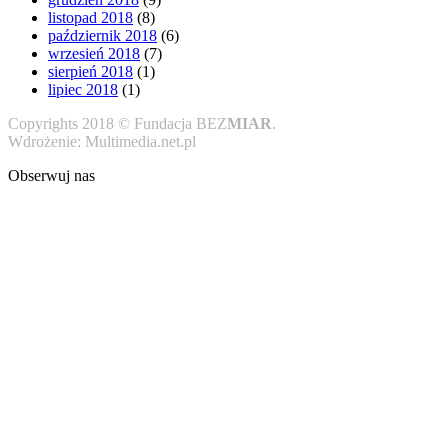
listopad 2018
(8)
październik 2018
(6)
wrzesień 2018
(7)
sierpień 2018
(1)
lipiec 2018
(1)
Copyrights 2018 © Fundacja BEZ
MIAR
.
Wdrożenie: Multimedia.net.pl
Obserwuj nas