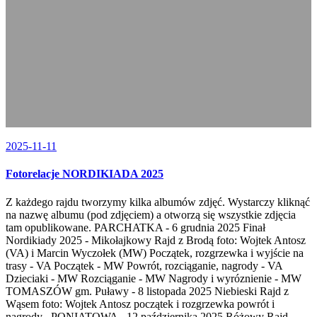
2025-11-11
Fotorelacje NORDIKIADA 2025
Z każdego rajdu tworzymy kilka albumów zdjęć. Wystarczy kliknąć
na nazwę albumu (pod zdjęciem) a otworzą się wszystkie zdjęcia
tam opublikowane. PARCHATKA - 6 grudnia 2025 Finał
Nordikiady 2025 - Mikołajkowy Rajd z Brodą foto: Wojtek Antosz
(VA) i Marcin Wyczołek (MW) Początek, rozgrzewka i wyjście na
trasy - VA Początek - MW Powrót, rozciąganie, nagrody - VA
Dzieciaki - MW Rozciąganie - MW Nagrody i wyróznienie - MW
TOMASZÓW gm. Puławy - 8 listopada 2025 Niebieski Rajd z
Wąsem foto: Wojtek Antosz początek i rozgrzewka powrót i
nagrody PONIATOWA - 12 października 2025 Różowy Rajd