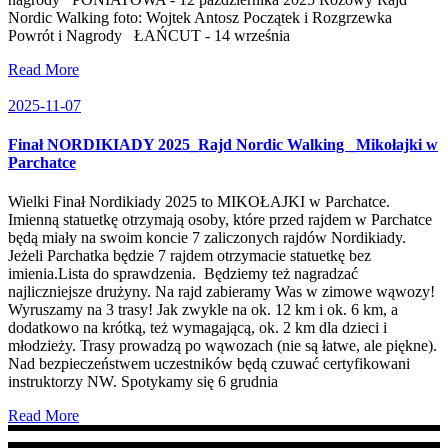
Nordic Walking foto: Wojtek Antosz Początek i Rozgrzewka
Powrót i Nagrody ŁAŃCUT - 14 września
Read More
2025-11-07
Finał NORDIKIADY 2025_Rajd Nordic Walking _Mikołajki w
Parchatce
Wielki Finał Nordikiady 2025 to MIKOŁAJKI w Parchatce.
Imienną statuetkę otrzymają osoby, które przed rajdem w Parchatce
będą miały na swoim koncie 7 zaliczonych rajdów Nordikiady.
Jeżeli Parchatka będzie 7 rajdem otrzymacie statuetkę bez
imienia.Lista do sprawdzenia. Będziemy też nagradzać
najliczniejsze drużyny. Na rajd zabieramy Was w zimowe wąwozy!
Wyruszamy na 3 trasy! Jak zwykle na ok. 12 km i ok. 6 km, a
dodatkowo na krótką, też wymagającą, ok. 2 km dla dzieci i
młodzieży. Trasy prowadzą po wąwozach (nie są łatwe, ale piękne).
Nad bezpieczeństwem uczestników będą czuwać certyfikowani
instruktorzy NW. Spotykamy się 6 grudnia
Read More