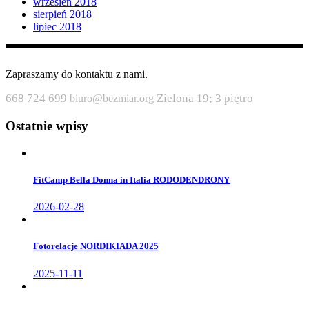
wrzesień 2018
sierpień 2018
lipiec 2018
Zapraszamy do kontaktu z nami.
668 724 699
Zielona 19; 3 piętro
biuro@bezmiar.org
Ostatnie wpisy
FitCamp Bella Donna in Italia RODODENDRONY
2026-02-28
Fotorelacje NORDIKIADA 2025
2025-11-11